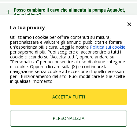
Posso cambiare il cavo che alimenta la pompa AquaJet,
AquaJetInox?
×
La tua privacy
INDIETRO
Utilizziamo i cookie per offrire contenuti su misura,
personalizzare e valutare gli annunci pubblicitari e fornire
un'esperienza più sicura. Leggi la nostra
Politica sui cookie
per saperne di più. Puoi scegliere di acconsentire a tutti i
cookie cliccando su “Accetta tutti”, oppure andare su
"Personalizza" per acconsentire all’uso di alcune categorie
di cookie. Oppure cliccare sulla (X) e continuare la
Per maggiori informazioni consulta anche le Domande più
navigazione senza cookie ad eccezione di quelli necessari
Frequenti
per il funzionamento del sito. Puoi modificare le tue scelte
in qualsiasi momento.
VAI ALLA PAGINA FAQ
ACCETTA TUTTI
Dab Pumps Spa © Via Marco Polo, 14 Mestrino
Padova - Italy Tel. +39.049.5125000 Fax
+39.049.5125950
P.I. 03675230282 - R.E.A. Padova N. 328200- Cap.
PERSONALIZZA
Soc. Euro €10.000.000 i.v.