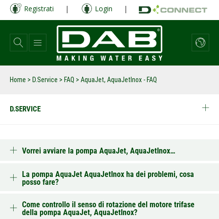
Salta
Registrati
|
Login
|
al
contenuto
principale
Home
>
D.Service
>
FAQ
>
AquaJet, AquaJetInox - FAQ
D.SERVICE
Vorrei avviare la pompa AquaJet, AquaJetInox…
La pompa AquaJet AquaJetInox ha dei problemi, cosa
posso fare?
Come controllo il senso di rotazione del motore trifase
della pompa AquaJet, AquaJetInox?