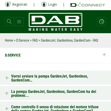
Salta
Registrati
|
Login
|
al
contenuto
principale
Home
>
D.Service
>
FAQ
>
GardenJet, GardenInox, GardenCom - FAQ
D.SERVICE
Vorrei avviare la pompa GardenJet, GardenInox,
GardenCom…
La pompa GardenJet, GardenInox, GardenCom ha dei
problemi...
Come controllo il senso di rotazione del motore trifase
della pompa GardenJet, GardenInox e GardenCom?