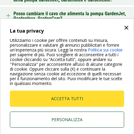
Posso cambiare il cavo che alimenta la pompa GardenJet,
GardenInox, GardenCom?
×
La tua privacy
INDIETRO
Utilizziamo i cookie per offrire contenuti su misura,
personalizzare e valutare gli annunci pubblicitari e fornire
un'esperienza più sicura. Leggi la nostra
Politica sui cookie
per saperne di più. Puoi scegliere di acconsentire a tutti i
cookie cliccando su “Accetta tutti”, oppure andare su
"Personalizza" per acconsentire all’uso di alcune categorie
di cookie. Oppure cliccare sulla (X) e continuare la
Per maggiori informazioni consulta anche le Domande più
navigazione senza cookie ad eccezione di quelli necessari
Frequenti
per il funzionamento del sito. Puoi modificare le tue scelte
in qualsiasi momento.
VAI ALLA PAGINA FAQ
ACCETTA TUTTI
Dab Pumps Spa © Via Marco Polo, 14 Mestrino
Padova - Italy Tel. +39.049.5125000 Fax
+39.049.5125950
P.I. 03675230282 - R.E.A. Padova N. 328200- Cap.
PERSONALIZZA
Soc. Euro €10.000.000 i.v.