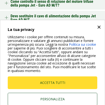
Come controllo il senso di rotazione del motore trifase
della pompa Jet - Euro AD M/T?
Devo sostituire il cavo di alimentazione della pompa Jet
Euro AD M/T
×
La tua privacy
INDIETRO
Utilizziamo i cookie per offrire contenuti su misura,
personalizzare e valutare gli annunci pubblicitari e fornire
un'esperienza più sicura. Leggi la nostra
Politica sui cookie
per saperne di più. Puoi scegliere di acconsentire a tutti i
cookie cliccando su “Accetta tutti”, oppure andare su
"Personalizza" per acconsentire all’uso di alcune categorie
di cookie. Oppure cliccare sulla (X) e continuare la
Per maggiori informazioni consulta anche le Domande più
navigazione senza cookie ad eccezione di quelli necessari
Frequenti
per il funzionamento del sito. Puoi modificare le tue scelte
in qualsiasi momento.
VAI ALLA PAGINA FAQ
ACCETTA TUTTI
Dab Pumps Spa © Via Marco Polo, 14 Mestrino
Padova - Italy Tel. +39.049.5125000 Fax
+39.049.5125950
P.I. 03675230282 - R.E.A. Padova N. 328200- Cap.
PERSONALIZZA
Soc. Euro €10.000.000 i.v.