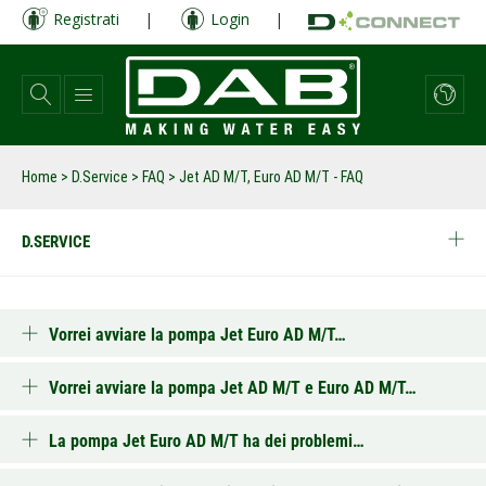
Salta
Registrati
|
Login
|
al
contenuto
principale
Home
>
D.Service
>
FAQ
>
Jet AD M/T, Euro AD M/T - FAQ
D.SERVICE
Vorrei avviare la pompa Jet Euro AD M/T…
Vorrei avviare la pompa Jet AD M/T e Euro AD M/T…
La pompa Jet Euro AD M/T ha dei problemi…