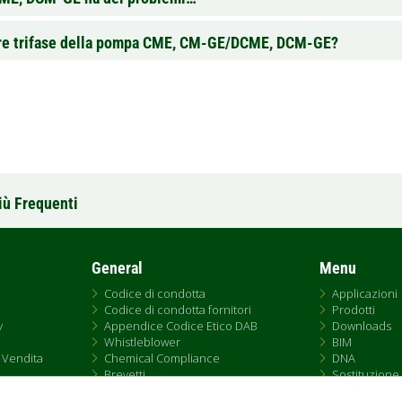
tore trifase della pompa CME, CM-GE/DCME, DCM-GE?
iù Frequenti
General
Menu
Codice di condotta
Applicazioni
Codice di condotta fornitori
Prodotti
y
Appendice Codice Etico DAB
Downloads
Whistleblower
BIM
 Vendita
Chemical Compliance
DNA
Brevetti
Sostituzione
QRCode list
Rete Vendita