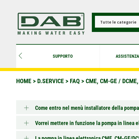
Salta
al
contenuto
principale
Tutte le categorie
SUPPORTO
ASSISTENZA
HOME
>
D.SERVICE
>
FAQ
>
CME, CM-GE / DCME,
Come entro nel menù installatore della p
Vorrei mettere in funzione la pompa in line
La pompa in linea elettronica CME, CM-GE/D