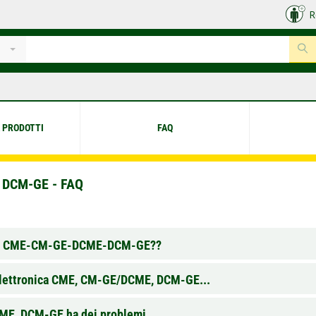
R
 PRODOTTI
FAQ
 DCM-GE - FAQ
ompa CME-CM-GE-DCME-DCM-GE??
a elettronica CME, CM-GE/DCME, DCM-GE...
CME, DCM-GE ha dei problemi…