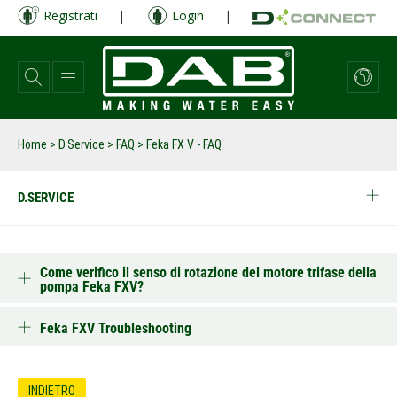
Salta
Registrati
|
Login
|
al
contenuto
principale
Home
>
D.Service
>
FAQ
>
Feka FX V - FAQ
D.SERVICE
Come verifico il senso di rotazione del motore trifase della
pompa Feka FXV?
Feka FXV Troubleshooting
INDIETRO