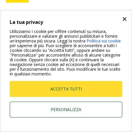
×
La tua privacy
Per maggiori informazioni consulta anche le Domande più
Utilizziamo i cookie per offrire contenuti su misura,
Frequenti
personalizzare e valutare gli annunci pubblicitari e fornire
un'esperienza più sicura. Leggi la nostra
Politica sui cookie
VAI ALLA PAGINA FAQ
per saperne di più. Puoi scegliere di acconsentire a tutti i
cookie cliccando su “Accetta tutti”, oppure andare su
"Personalizza" per acconsentire all’uso di alcune categorie
di cookie. Oppure cliccare sulla (X) e continuare la
Dab Pumps Spa © Via Marco Polo, 14 Mestrino
navigazione senza cookie ad eccezione di quelli necessari
Padova - Italy Tel. +39.049.5125000 Fax
per il funzionamento del sito. Puoi modificare le tue scelte
+39.049.5125950
in qualsiasi momento.
P.I. 03675230282 - R.E.A. Padova N. 328200- Cap.
Soc. Euro €10.000.000 i.v.
ACCETTA TUTTI
PERSONALIZZA