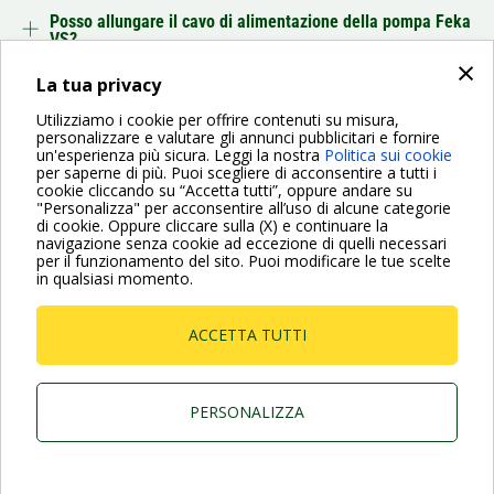
Posso allungare il cavo di alimentazione della pompa Feka
VS?
×
La tua privacy
INDIETRO
Utilizziamo i cookie per offrire contenuti su misura,
personalizzare e valutare gli annunci pubblicitari e fornire
un'esperienza più sicura. Leggi la nostra
Politica sui cookie
per saperne di più. Puoi scegliere di acconsentire a tutti i
cookie cliccando su “Accetta tutti”, oppure andare su
"Personalizza" per acconsentire all’uso di alcune categorie
di cookie. Oppure cliccare sulla (X) e continuare la
Per maggiori informazioni consulta anche le Domande più
navigazione senza cookie ad eccezione di quelli necessari
Frequenti
per il funzionamento del sito. Puoi modificare le tue scelte
in qualsiasi momento.
VAI ALLA PAGINA FAQ
ACCETTA TUTTI
Dab Pumps Spa © Via Marco Polo, 14 Mestrino
Padova - Italy Tel. +39.049.5125000 Fax
+39.049.5125950
P.I. 03675230282 - R.E.A. Padova N. 328200- Cap.
PERSONALIZZA
Soc. Euro €10.000.000 i.v.