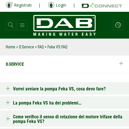
Salta
Registrati
|
Login
|
al
contenuto
principale
Home
>
D.Service
>
FAQ
>
Feka VS FAQ
D.SERVICE
Vorrei avviare la pompa Feka VS, cosa devo fare?
La pompa Feka VS ha dei problemi…
Come verifico il senso di rotazione del motore trifase della
pompa Feka VS?