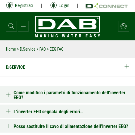
Salta
Registrati
|
Login
|
al
contenuto
principale
Home
>
D.Service
>
FAQ
>
EEG FAQ
D.SERVICE
Come modifico i parametri di funzionamento dell’inverter
EEG?
L’inverter EEG segnala degli errori…
Posso sostituire il cavo di alimentazione dell’inverter EEG?