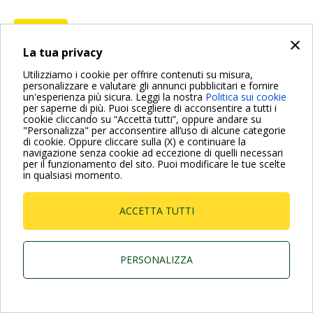
INDIETRO
×
La tua privacy
Utilizziamo i cookie per offrire contenuti su misura,
personalizzare e valutare gli annunci pubblicitari e fornire
un'esperienza più sicura. Leggi la nostra
Politica sui cookie
Per maggiori informazioni consulta anche le Domande più
per saperne di più. Puoi scegliere di acconsentire a tutti i
Frequenti
cookie cliccando su “Accetta tutti”, oppure andare su
"Personalizza" per acconsentire all’uso di alcune categorie
VAI ALLA PAGINA FAQ
di cookie. Oppure cliccare sulla (X) e continuare la
navigazione senza cookie ad eccezione di quelli necessari
per il funzionamento del sito. Puoi modificare le tue scelte
in qualsiasi momento.
Dab Pumps Spa © Via Marco Polo, 14 Mestrino
Padova - Italy Tel. +39.049.5125000 Fax
+39.049.5125950
ACCETTA TUTTI
P.I. 03675230282 - R.E.A. Padova N. 328200- Cap.
Soc. Euro €10.000.000 i.v.
PERSONALIZZA