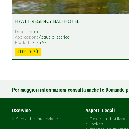
HYATT REGENCY BALI HOTEL
Dove:
Indonesia
Applicazioni:
Acque di scarico
Prodotti:
Feka VS
LEGGI DI PIÙ
Per maggiori informazioni consulta anche le Domande p
DService
Aspetti Legali
Servizi di manutenzione
Condizioni di Utilizzo
Cookies
Informativa sulla privac