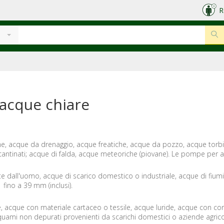
R
 acque chiare
che, acque da drenaggio, acque freatiche, acque da pozzo, acque torb
 scantinati; acque di falda, acque meteoriche (piovane). Le pompe per
te dall'uomo, acque di scarico domestico o industriale, acque di fiumi,
fino a 39 mm (inclusi).
e, acque con materiale cartaceo o tessile, acque luride, acque con cor
liquami non depurati provenienti da scarichi domestici o aziende agri