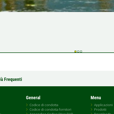
iù Frequenti
General
Menu
Codice di condotta
Applicazioni
Codice di condotta fornitori
Prodotti
y
Appendice Codice Etico DAB
Downloads