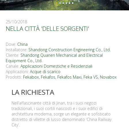
25/10/2018
NELLA CITTÀ 'DELLE SORGENTI'
Dove:
China
Installatore:
Shandong Construction Engineering Co., Ltd.
Cliente:
Shandong Quanen Mechanical and Electrical
Equipment Co., Ltd.
Canale:
Applicazioni Domestiche e Residenziali
Applicazioni:
Acque di scarico
Prodotti:
Fekabox, Fekafos, Fekafos Maxi
,
Feka VS
,
Novabox
LA RICHIESTA
Nell’affascinante città di Jinan, tra i suoi negozi
tradizionali, i suoi cortili nascosti e i suoi edifici di
architettura moderna, sorge un elegante e sofisticato
distretto di villette di lusso denominato ‘China Railway
City’.