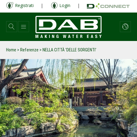
Salta
Registrati
|
Login
|
al
contenuto
principale
Home
>
Referenze
>
NELLA CITTÀ 'DELLE SORGENTI'
prev
next