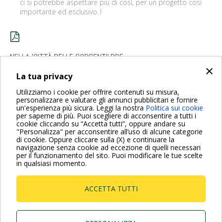
ci si potrebbe aspettare più di così, per un progetto così
importante ed esclusivo..!
NELLA ‘CITTÀ DELLE SORGENTI’.PDF
×
La tua privacy
INDIETRO
Utilizziamo i cookie per offrire contenuti su misura,
personalizzare e valutare gli annunci pubblicitari e fornire
un'esperienza più sicura. Leggi la nostra
Politica sui cookie
per saperne di più. Puoi scegliere di acconsentire a tutti i
cookie cliccando su “Accetta tutti”, oppure andare su
"Personalizza" per acconsentire all’uso di alcune categorie
di cookie. Oppure cliccare sulla (X) e continuare la
Per maggiori informazioni consulta anche le Domande più
navigazione senza cookie ad eccezione di quelli necessari
Frequenti
per il funzionamento del sito. Puoi modificare le tue scelte
in qualsiasi momento.
VAI ALLA PAGINA FAQ
ACCETTA TUTTI
Dab Pumps Spa © Via Marco Polo, 14 Mestrino
Padova - Italy Tel. +39.049.5125000 Fax
+39.049.5125950