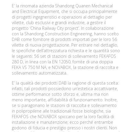
E’ la rinomata azienda Shandong Quanen Mechanical
and Electrical Equipment, che si occupa principalmente
di progetti ingegneristici e operazioni al dettaglio per
villette, club esclusivi e grandi industrie, a gestire il
progetto ‘China Railway City project’. In collaborazione
con la Shandong Construction Engineering, hanno scelto
DAB come fornitore di prodotti importati per le loro 56
villette di nuova progettazione. Per entrare nel dettaglio,
le specifiche dell’attrezzatura richiesta e le quantità sono
le seguenti: 56 set di stazioni di sollevamento FEKAFOS
280 D, in linea con la EN 12050, fornite di una doppia
FEKA VS 750 M NA, e NOVABOX, la stazione di raccolta e
sollevamento automatizzata.
E’ la qualità dei prodotti DAB la ragione di questa scelta:
infatti, tali prodotti possiedono un’estetica accattivante,
ottime performance sotto sforzo e, ultima ma non
meno importante, affidabilità di funzionamento. Inoltre,
se si paragonano le stazioni di raccolta e sollevamento
in polipropilene alle tradizionali fosse biologiche, sia
FEKAFOS che NOVABOX spiccano per la loro facilità di
installazione e manutenzione; ecco perché entrambe
godono di fiducia e prestigio presso i nostri clienti. Non