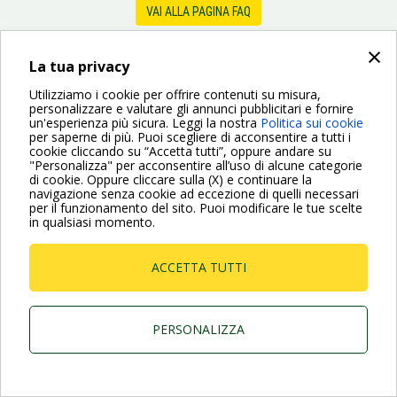
VAI ALLA PAGINA FAQ
×
La tua privacy
Dab Pumps Spa © Via Marco Polo, 14 Mestrino
Padova - Italy Tel. +39.049.5125000 Fax
Utilizziamo i cookie per offrire contenuti su misura,
+39.049.5125950
personalizzare e valutare gli annunci pubblicitari e fornire
P.I. 03675230282 - R.E.A. Padova N. 328200- Cap.
un'esperienza più sicura. Leggi la nostra
Politica sui cookie
Soc. Euro €10.000.000 i.v.
per saperne di più. Puoi scegliere di acconsentire a tutti i
cookie cliccando su “Accetta tutti”, oppure andare su
"Personalizza" per acconsentire all’uso di alcune categorie
di cookie. Oppure cliccare sulla (X) e continuare la
navigazione senza cookie ad eccezione di quelli necessari
per il funzionamento del sito. Puoi modificare le tue scelte
in qualsiasi momento.
ACCETTA TUTTI
PERSONALIZZA