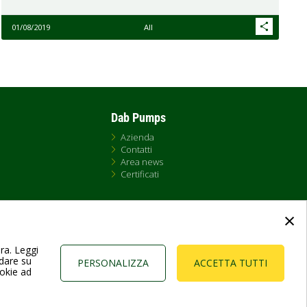
01/08/2019
All
Dab Pumps
Azienda
Contatti
Area news
Certificati
×
ura. Leggi
ndare su
PERSONALIZZA
ACCETTA TUTTI
ookie ad