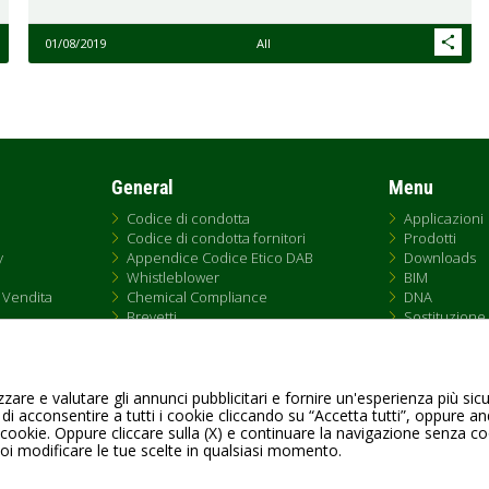
01/08/2019
All
General
Menu
Codice di condotta
Applicazioni
Codice di condotta fornitori
Prodotti
y
Appendice Codice Etico DAB
Downloads
Whistleblower
BIM
 Vendita
Chemical Compliance
DNA
Brevetti
Sostituzione
QRCode list
Rete Vendita
zare e valutare gli annunci pubblicitari e fornire un'esperienza più sic
 di acconsentire a tutti i cookie cliccando su “Accetta tutti”, oppure a
Fax +39.049.5125950
 cookie. Oppure cliccare sulla (X) e continuare la navigazione senza c
uoi modificare le tue scelte in qualsiasi momento.