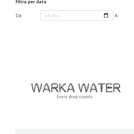
Filtra per data
Da:
A: