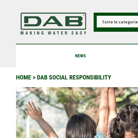
Salta
al
contenuto
principale
Tutte le categori
NEWS
HOME
> DAB SOCIAL RESPONSIBILITY