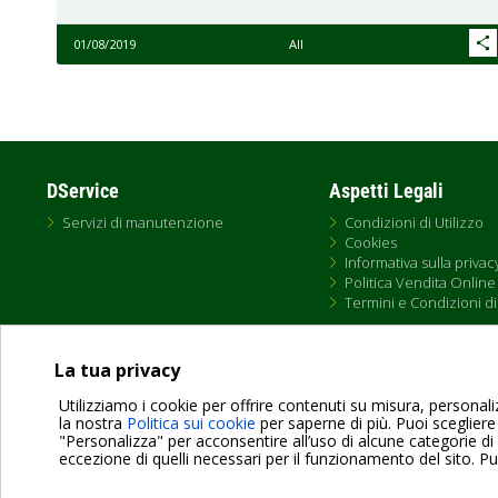
01/08/2019
All
DService
Aspetti Legali
Servizi di manutenzione
Condizioni di Utilizzo
Cookies
Informativa sulla privac
Politica Vendita Online
Termini e Condizioni di
La tua privacy
Utilizziamo i cookie per offrire contenuti su misura, personaliz
la nostra
Politica sui cookie
per saperne di più. Puoi scegliere
Dab Pumps Spa © Via Marco Polo, 14 Mestrino Padova - Italy Tel. +39.049.5125000 
"Personalizza" per acconsentire all’uso di alcune categorie di
P.I. 03675230282 - R.E.A. Padova N. 328200- Cap. Soc. Euro €10.000.000 i.v.
eccezione di quelli necessari per il funzionamento del sito. P