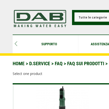
Salta
al
contenuto
principale
Tutte le categorie
SUPPORTO
ASSISTENZA
HOME
>
D.SERVICE
>
FAQ
>
FAQ SUI PRODOTTI
>
Select one product