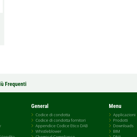
iù Frequenti
General
Menu
Codice di condotta
Applicazioni
Codice di condotta fornitori
Prodotti
y
Appendice Codice Etico DAB
Downloads
Whistleblower
BIM
 Vendita
Chemical Compliance
DNA