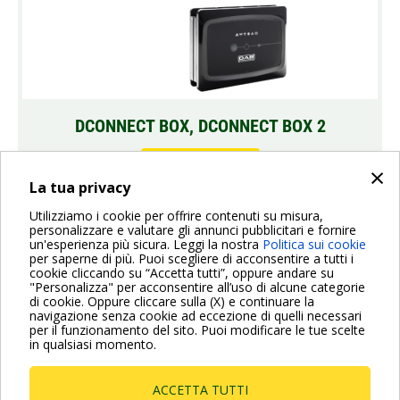
DCONNECT BOX, DCONNECT BOX 2
VAI ALLE RISPOSTE
×
La tua privacy
Utilizziamo i cookie per offrire contenuti su misura,
personalizzare e valutare gli annunci pubblicitari e fornire
INDIETRO
un'esperienza più sicura. Leggi la nostra
Politica sui cookie
per saperne di più. Puoi scegliere di acconsentire a tutti i
cookie cliccando su “Accetta tutti”, oppure andare su
"Personalizza" per acconsentire all’uso di alcune categorie
di cookie. Oppure cliccare sulla (X) e continuare la
Per maggiori informazioni consulta anche le Domande più
navigazione senza cookie ad eccezione di quelli necessari
Frequenti
per il funzionamento del sito. Puoi modificare le tue scelte
in qualsiasi momento.
VAI ALLA PAGINA FAQ
ACCETTA TUTTI