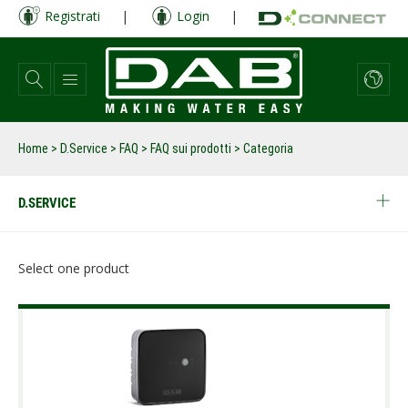
Salta
Registrati
|
Login
|
al
contenuto
principale
Home
>
D.Service
>
FAQ
>
FAQ sui prodotti
> Categoria
D.SERVICE
Select one product