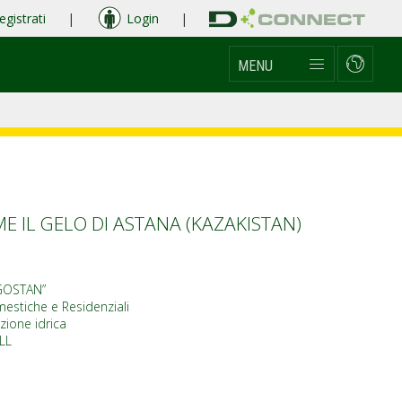
egistrati
|
Login
|
MENU
E IL GELO DI ASTANA (KAZAKISTAN)
GOSTAN”
estiche e Residenziali
zione idrica
LL