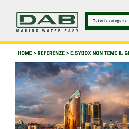
Salta
al
contenuto
principale
Tutte le categorie
HOME
>
REFERENZE
>
E.SYBOX NON TEME IL G