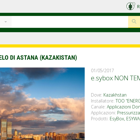
R
ELO DI ASTANA (KAZAKISTAN)
01/05/2017
e.sybox NON TEM
Dove:
Kazakhstan
Installatore:
TOO “ENER
Canale:
Applicazioni Dom
Applicazioni:
Pressurizza
Prodotti:
EsyBox
,
ESYWA