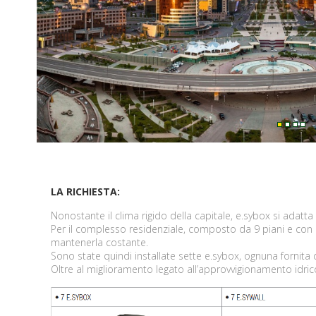
prev
LA RICHIESTA:
Nonostante il clima rigido della capitale, e.sybox si adat
Per il complesso residenziale, composto da 9 piani e con u
mantenerla costante.
Sono state quindi installate sette e.sybox, ognuna fornita 
Oltre al miglioramento legato all’approvvigionamento idric