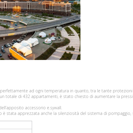
next
ta perfettamente ad ogni temperatura in quanto, tra le tante protezion
n totale di 432 appartamenti, è stato chiesto di aumentare la pressio
dell’apposito accessorio e.sywall.
o è stata apprezzata anche la silenziosità del sistema di pompaggio, 