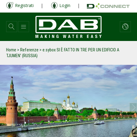
Salta
Registrati
|
Login
|
al
contenuto
principale
Home
>
Referenze
>
e.sybox SI È FATTO IN TRE PER UN EDIFICIO A
TJUMEN’ (RUSSIA)
prev
next