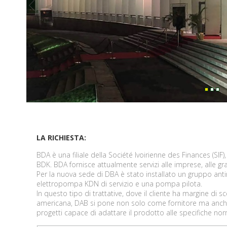
prev
LA RICHIESTA:
BDA è una filiale della Société Ivoirienne des Finances (SIF
BDK. BDA fornisce attualmente servizi alle imprese, alle gran
Per la nuova sede di DBA è stato installato un gruppo an
elettropompa KDN di servizio e una pompa pilota.
In questo tipo di trattative, dove il cliente ha margine di 
americana, DAB si pone non solo come fornitore ma anch
progetti capace di adattare il prodotto alle specifiche norma