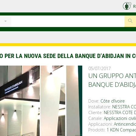
R
O PER LA NUOVA SEDE DELLA BANQUE D’ABIDJAN IN C
05/07/2017
UN GRUPPO ANT
BANQUE D’ABIDJ
Dove:
Côte d’Ivoire
Installatore:
NESSTRA CO
Cliente:
NESSTRA COTE D
Canale:
Applicazioni civi
Applicazioni:
Antincendi
Prodotti:
1 KDN Compac