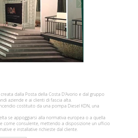
next
), creata dalla Posta della Costa D’Avorio e dal gruppo
di aziende e ai clienti di fascia alta.
tincendio costituito da una pompa Diesel KDN, una
scelta se appoggiarsi alla normativa europea o a quella
e come consulente, mettendo a disposizione un ufficio
tive e installative richieste dal cliente.