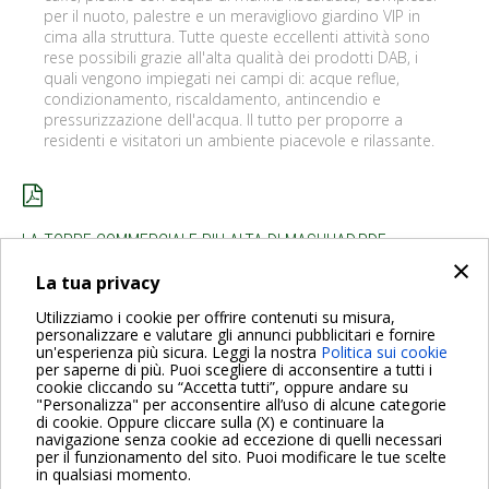
per il nuoto, palestre e un meravigliovo giardino VIP in
cima alla struttura. Tutte queste eccellenti attività sono
rese possibili grazie all'alta qualità dei prodotti DAB, i
quali vengono impiegati nei campi di: acque reflue,
condizionamento, riscaldamento, antincendio e
pressurizzazione dell'acqua. Il tutto per proporre a
residenti e visitatori un ambiente piacevole e rilassante.
LA TORRE COMMERCIALE PIU ALTA DI MASHHAD.PDF
×
La tua privacy
INDIETRO
Utilizziamo i cookie per offrire contenuti su misura,
personalizzare e valutare gli annunci pubblicitari e fornire
un'esperienza più sicura. Leggi la nostra
Politica sui cookie
per saperne di più. Puoi scegliere di acconsentire a tutti i
cookie cliccando su “Accetta tutti”, oppure andare su
"Personalizza" per acconsentire all’uso di alcune categorie
di cookie. Oppure cliccare sulla (X) e continuare la
Per maggiori informazioni consulta anche le Domande più
navigazione senza cookie ad eccezione di quelli necessari
Frequenti
per il funzionamento del sito. Puoi modificare le tue scelte
in qualsiasi momento.
VAI ALLA PAGINA FAQ