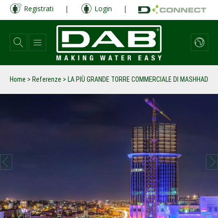
Salta
Registrati
|
Login
|
al
contenuto
principale
Home
>
Referenze
>
LA PIÙ GRANDE TORRE COMMERCIALE DI MASHHAD
prev
next