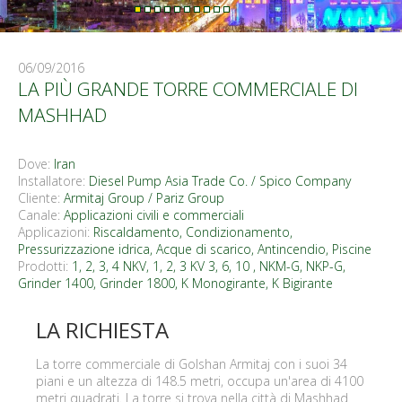
06/09/2016
LA PIÙ GRANDE TORRE COMMERCIALE DI
MASHHAD
Dove:
Iran
Installatore:
Diesel Pump Asia Trade Co. / Spico Company
Cliente:
Armitaj Group / Pariz Group
Canale:
Applicazioni civili e commerciali
Applicazioni:
Riscaldamento
,
Condizionamento
,
Pressurizzazione idrica
,
Acque di scarico
,
Antincendio
,
Piscine
Prodotti:
1, 2, 3, 4 NKV
,
1, 2, 3 KV 3, 6, 10
,
NKM-G, NKP-G
,
Grinder 1400, Grinder 1800
,
K Monogirante
,
K Bigirante
LA RICHIESTA
La torre commerciale di Golshan Armitaj con i suoi 34
piani e un altezza di 148.5 metri, occupa un'area di 4100
metri quadrati. La torre si trova nella città di Mashhad