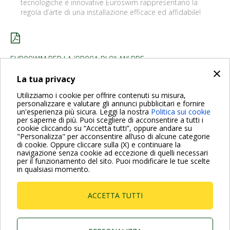
tecnologiche e innovative Euroswim rappresentano la
regola d’arte di una installazione efficace ed affidabile!
EUROSWIM PER LA ‘SPOSA DI GILAN’.PDF
×
La tua privacy
INDIETRO
Utilizziamo i cookie per offrire contenuti su misura,
personalizzare e valutare gli annunci pubblicitari e fornire
un'esperienza più sicura. Leggi la nostra
Politica sui cookie
per saperne di più. Puoi scegliere di acconsentire a tutti i
cookie cliccando su “Accetta tutti”, oppure andare su
"Personalizza" per acconsentire all’uso di alcune categorie
di cookie. Oppure cliccare sulla (X) e continuare la
Per maggiori informazioni consulta anche le Domande più
navigazione senza cookie ad eccezione di quelli necessari
Frequenti
per il funzionamento del sito. Puoi modificare le tue scelte
in qualsiasi momento.
VAI ALLA PAGINA FAQ
ACCETTA TUTTI
Dab Pumps Spa © Via Marco Polo, 14 Mestrino
Padova - Italy Tel. +39.049.5125000 Fax
+39.049.5125950