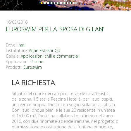
16/03/2016
EUROSWIM PER LA ‘SPOSA DI GILAN’
Dove:
Iran
Installatore:
Arian Estakhr CO.
Canale:
Applicazioni civili e commerciali
Applicazioni:
Piscine
Prodotti:
Euroswim
LA RICHIESTA
Situato nel cuore dei campi di tè verde caratteristici
della zona, il 5 stelle Respina Hotel è, per i suoi ospiti,
una vera e propria finestra da sogno sulla bella Lahijan.
Con i suoi cinque piani e le sue 20 residenze in un’area
di 15.000 m2, l’hotel ha collaborato, all’inizio dell’anno
2016, con due rinomate aziende iraniane, nel progetto di
ottimizzazione e costruzione della fontana principale,