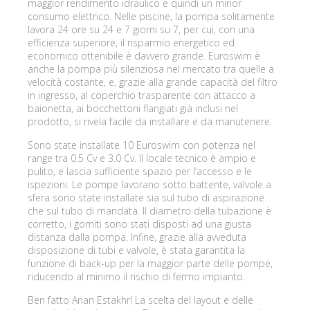
maggior rendimento idraulico e quindi un minor
consumo elettrico. Nelle piscine, la pompa solitamente
lavora 24 ore su 24 e 7 giorni su 7, per cui, con una
efficienza superiore, il risparmio energetico ed
economico ottenibile è davvero grande. Euroswim è
anche la pompa più silenziosa nel mercato tra quelle a
velocità costante, e, grazie alla grande capacità del filtro
in ingresso, al coperchio trasparente con attacco a
baionetta, ai bocchettoni flangiati già inclusi nel
prodotto, si rivela facile da installare e da manutenere.
Sono state installate 10 Euroswim con potenza nel
range tra 0.5 Cv e 3.0 Cv. Il locale tecnico è ampio e
pulito, e lascia sufficiente spazio per l’accesso e le
ispezioni. Le pompe lavorano sotto battente, valvole a
sfera sono state installate sia sul tubo di aspirazione
che sul tubo di mandata. Il diametro della tubazione è
corretto, i gomiti sono stati disposti ad una giusta
distanza dalla pompa. Infine, grazie alla avveduta
disposizione di tubi e valvole, è stata garantita la
funzione di back-up per la maggior parte delle pompe,
riducendo al minimo il rischio di fermo impianto.
Ben fatto Arian Estakhr! La scelta del layout e delle