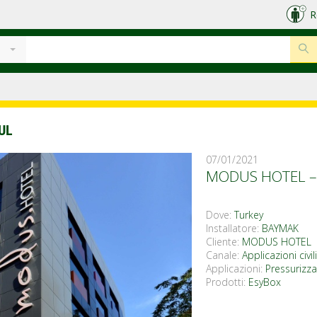
R
UL
07/01/2021
MODUS HOTEL –
Dove:
Turkey
Installatore:
BAYMAK
Cliente:
MODUS HOTEL
Canale:
Applicazioni civi
Applicazioni:
Pressurizza
Prodotti:
EsyBox