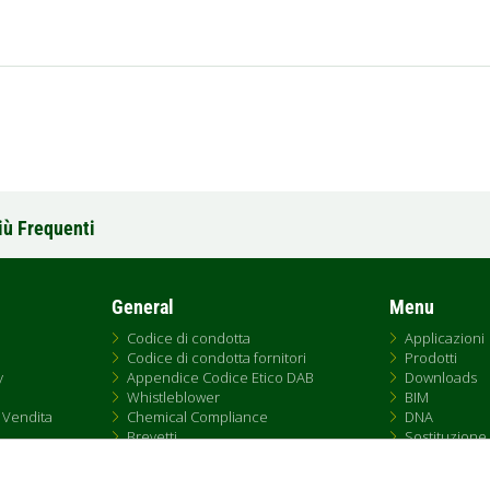
iù Frequenti
General
Menu
Codice di condotta
Applicazioni
Codice di condotta fornitori
Prodotti
y
Appendice Codice Etico DAB
Downloads
Whistleblower
BIM
 Vendita
Chemical Compliance
DNA
Brevetti
Sostituzione
QRCode list
Rete Vendita