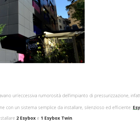
next
vano un’eccessiva rumorosità dell’impianto di pressurizzazione, infatt
one con un sistema semplice da installare, silenzioso ed efficiente:
Es
nstallare
2 Esybox
e
1 Esybox Twin
.