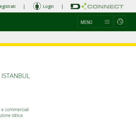
egistrati
|
Login
|
MENU
 ISTANBUL
li e commerciali
zione idrica