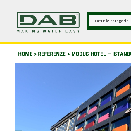
Salta
al
contenuto
principale
Tutte le categorie
HOME
>
REFERENZE
>
MODUS HOTEL – ISTANB