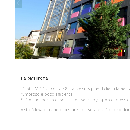
prev
LA RICHIESTA
L’Hotel MODUS conta 48 stanze su 5 piani. I clienti lamenta
rumoroso e poco efficiente.
Si è quindi deciso di sostituire il vecchio gruppo di pressi
Visto l’elevato numero di stanze da servire si è deciso di i