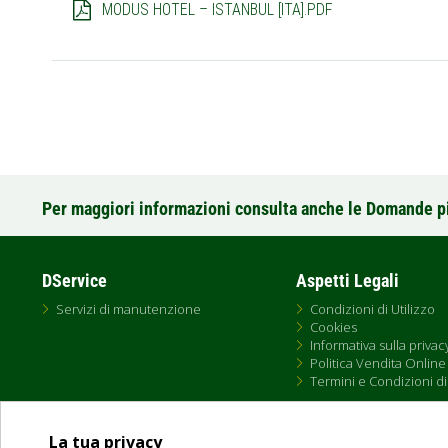
MODUS HOTEL – ISTANBUL [ITA].PDF
Per maggiori informazioni consulta anche le Domande p
DService
Aspetti Legali
Servizi di manutenzione
Condizioni di Utilizzo
Cookies
Informativa sulla privac
Politica Vendita Online
Termini e Condizioni di
La tua privacy