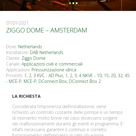
07/01/2021
ZIGGO DOME – AMSTERDAM
Dove:
Netherlands
Installatore:
DAB Netherlands
Cliente:
Ziggo Dome
Canale:
Applicazioni civili e commerciali
Applicazioni:
Pressurizzazione idrica
Prodotti:
1, 2, 3 KVC - AD Plus
,
1, 2, 3, 4 NKVE - 10, 15, 20, 32, 45
- MCE-P
,
MCE-P
,
DConnect Box, DConnect Box 2
LA RICHIESTA
Considerata l’imponenza dell’installazione, viene
richiesto un controllo costante delle pompe e un tempo
di intervento molto breve nel caso dovessero sorgere
dei malfunzionamenti durante gli eventi in programma. E’
infatti necessario garantire il continuo e corretto
funzionamento dell’impianto in ogni situazione.