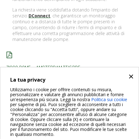
La richiesta viene soddisfatta dotando l’impianto del
servizio
DConnect
, che garantisce un monitoraggio
continuo e a distanza di tutte le pompe presenti in
campo, consentendo di ridurre i fermi di impianto e di
effettuare una corretta programmazione delle attività di
manutenzione delle pompe.
ZIGGO DOME – AMSTERDAM [ITA].PDF
×
La tua privacy
INDIETRO
Utilizziamo i cookie per offrire contenuti su misura,
personalizzare e valutare gli annunci pubblicitari e fornire
un'esperienza più sicura. Leggi la nostra
Politica sui cookie
per saperne di più. Puoi scegliere di acconsentire a tutti i
cookie cliccando su “Accetta tutti”, oppure andare su
"Personalizza" per acconsentire all’uso di alcune categorie
di cookie. Oppure cliccare sulla (X) e continuare la
Per maggiori informazioni consulta anche le Domande più
navigazione senza cookie ad eccezione di quelli necessari
Frequenti
per il funzionamento del sito. Puoi modificare le tue scelte
in qualsiasi momento.
VAI ALLA PAGINA FAQ