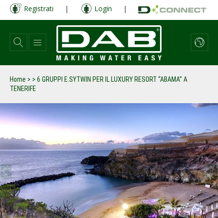
Salta
Registrati
|
Login
|
al
contenuto
principale
Home
>
>
6 GRUPPI E.SYTWIN PER IL LUXURY RESORT “ABAMA” A
TENERIFE
prev
next