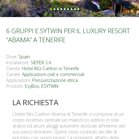
6 GRUPPI E.SYTWIN PER IL LUXURY RESORT
“ABAMA” A TENERIFE
Dove:
Spain
Installatore:
SIEPER S.A.
Cliente:
Hotel Ritz-Carlton in Tenerife
Canale:
Applicazioni civili e commerciali
Applicazioni:
Pressurizzazione idrica
Prodotti:
EsyBox
,
ESYTWIN
LA RICHIESTA
L’hotel Ritz-Carlton Abama di Tenerife si compone di un
corpo recettivo centrale (un maestoso edificio in stile
arabo) ed alcuni alloggi autonomi dislocati all’interno del
suo parco litoraneo. Questi sono costituiti da ville di
prestigio con servizi propri. La proprietà, all’atto della