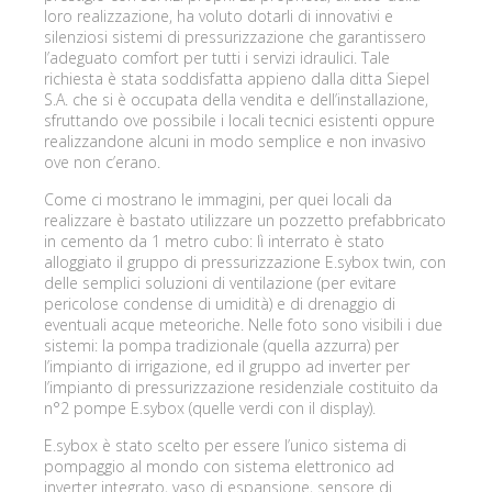
loro realizzazione, ha voluto dotarli di innovativi e
silenziosi sistemi di pressurizzazione che garantissero
l’adeguato comfort per tutti i servizi idraulici. Tale
richiesta è stata soddisfatta appieno dalla ditta Siepel
S.A. che si è occupata della vendita e dell’installazione,
sfruttando ove possibile i locali tecnici esistenti oppure
realizzandone alcuni in modo semplice e non invasivo
ove non c’erano.
Come ci mostrano le immagini, per quei locali da
realizzare è bastato utilizzare un pozzetto prefabbricato
in cemento da 1 metro cubo: lì interrato è stato
alloggiato il gruppo di pressurizzazione E.sybox twin, con
delle semplici soluzioni di ventilazione (per evitare
pericolose condense di umidità) e di drenaggio di
eventuali acque meteoriche. Nelle foto sono visibili i due
sistemi: la pompa tradizionale (quella azzurra) per
l’impianto di irrigazione, ed il gruppo ad inverter per
l’impianto di pressurizzazione residenziale costituito da
n°2 pompe E.sybox (quelle verdi con il display).
E.sybox è stato scelto per essere l’unico sistema di
pompaggio al mondo con sistema elettronico ad
inverter integrato, vaso di espansione, sensore di