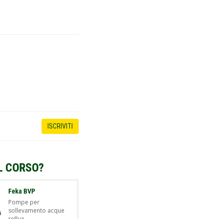
ISCRIVITI
L CORSO?
Feka BVP
Pompe per
sollevamento acque
reflue