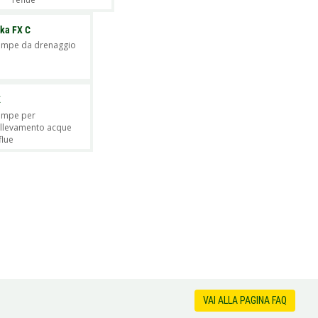
ka FX C
mpe da drenaggio
K
ompe per
llevamento acque
flue
VAI ALLA PAGINA FAQ