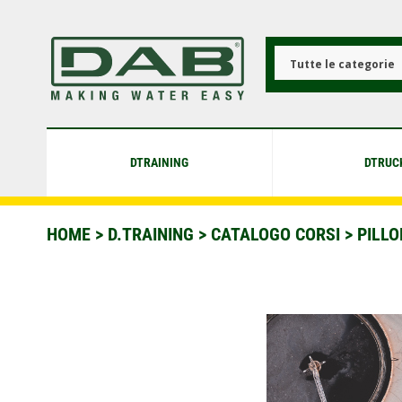
Salta
al
contenuto
principale
Tutte le categorie
DTRAINING
DTRUC
HOME
>
D.TRAINING
>
CATALOGO CORSI
>
PILLO