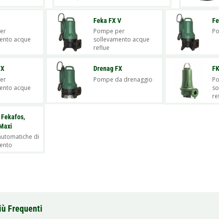
Feka FX V
Fe
er
Pompe per
Po
ento acque
sollevamento acque
reflue
FX
Drenag FX
F
er
Pompe da drenaggio
P
ento acque
so
re
 Fekafos,
Maxi
automatiche di
ento
iù Frequenti