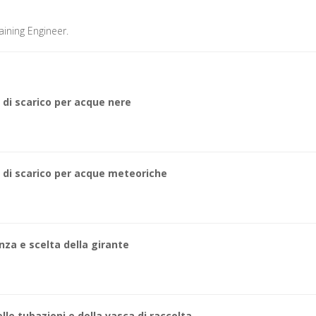
raining Engineer.
o
 di scarico per acque nere
a di scarico per acque meteoriche
nza e scelta della girante
e tubazioni e della vasca di raccolta