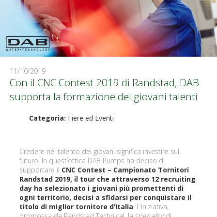
11/10/2019
Con il CNC Contest 2019 di Randstad, DAB
supporta la formazione dei giovani talenti
Categoria:
Fiere ed Eventi
Credere nel talento dei giovani significa investire sul
futuro. In quest’ottica DAB Pumps ha deciso di
supportare il
CNC Contest – Campionato Tornitori
Randstad 2019, il tour che attraverso 12 recruiting
day ha selezionato i giovani più promettenti di
ogni territorio, decisi a sfidarsi per conquistare il
titolo di miglior tornitore d’Italia
. L’iniziativa,
promossa da Randstad Technical, la speciality di