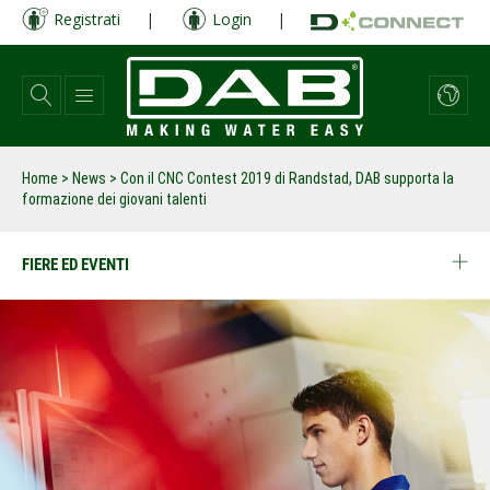
Salta
Registrati
|
Login
|
al
contenuto
principale
Home
>
News
>
Con il CNC Contest 2019 di Randstad, DAB supporta la
formazione dei giovani talenti
FIERE ED EVENTI