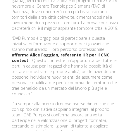
guadagnerà l’accesso alla finale in programma il 27 e 28
novembre al Centro Tecnologico Siemens (TAC) di
Piacenza, dove concorrerà con i più bravi aspiranti
tornitori delle altre città coinvolte, cimentandosi nella
lavorazione di un pezzo di tornitura. La prova conclusiva
decreterà chi è il miglior aspirante tornitore d’Italia 2019.
“DAB Pumps è orgogliosa di partecipare a questa
iniziativa di formazione e supporto per i giovani che
stanno maturando il loro percorso professionale. –
afferma Alice Faggian, referente HR per il CNC
contest
- Questo contest è un’opportunità per tutte le
parti in causa: per i ragazzi che hanno la possibilità di
testare e mostrare le proprie abilità; per le aziende che
possono individuare nuovi talenti da assumere come
personale qualificato e per l’economia del territorio che
trae beneficio da un mercato del lavoro più agile e
connesso.”
Da sempre alla ricerca di nuove risorse dinamiche che
con spirito d’iniziativa sappiano integrarsi al proprio
team, DAB Pumps si conferma ancora una volta
partecipe nella valorizzazione di progetti formativi,
cercando di stimolare i giovani di talento a cogliere