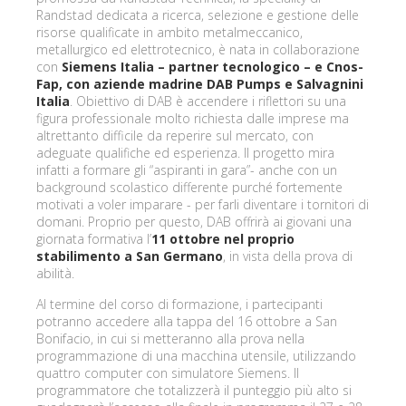
Randstad dedicata a ricerca, selezione e gestione delle
risorse qualificate in ambito metalmeccanico,
metallurgico ed elettrotecnico, è nata in collaborazione
con
Siemens Italia – partner tecnologico – e Cnos-
Fap, con aziende madrine DAB Pumps e Salvagnini
Italia
. Obiettivo di DAB è accendere i riflettori su una
figura professionale molto richiesta dalle imprese ma
altrettanto difficile da reperire sul mercato, con
adeguate qualifiche ed esperienza. Il progetto mira
infatti a formare gli “aspiranti in gara”- anche con un
background scolastico differente purché fortemente
motivati a voler imparare - per farli diventare i tornitori di
domani. Proprio per questo, DAB offrirà ai giovani una
giornata formativa l’
11 ottobre nel proprio
stabilimento a San Germano
, in vista della prova di
abilità.
Al termine del corso di formazione, i partecipanti
potranno accedere alla tappa del 16 ottobre a San
Bonifacio, in cui si metteranno alla prova nella
programmazione di una macchina utensile, utilizzando
quattro computer con simulatore Siemens. Il
programmatore che totalizzerà il punteggio più alto si