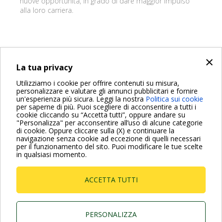
nuove opportunità, in grado di dare maggior impulso
alla loro carriera.
×
INDIETRO
La tua privacy
Share on:
Utilizziamo i cookie per offrire contenuti su misura,
personalizzare e valutare gli annunci pubblicitari e fornire
un'esperienza più sicura. Leggi la nostra
Politica sui cookie
per saperne di più. Puoi scegliere di acconsentire a tutti i
cookie cliccando su “Accetta tutti”, oppure andare su
"Personalizza" per acconsentire all’uso di alcune categorie
di cookie. Oppure cliccare sulla (X) e continuare la
Per maggiori informazioni consulta anche le Domande più
navigazione senza cookie ad eccezione di quelli necessari
Frequenti
per il funzionamento del sito. Puoi modificare le tue scelte
in qualsiasi momento.
VAI ALLA PAGINA FAQ
ACCETTA TUTTI
Dab Pumps Spa © Via Marco Polo, 14 Mestrino
Padova - Italy Tel. +39.049.5125000 Fax
+39.049.5125950
P.I. 03675230282 - R.E.A. Padova N. 328200- Cap.
PERSONALIZZA
Soc. Euro €10.000.000 i.v.