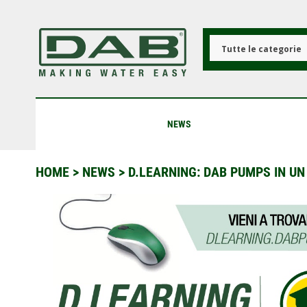
Salta
al
contenuto
principale
Tutte le categorie
NEWS
HOME
>
NEWS
>
D.LEARNING: DAB PUMPS IN UN