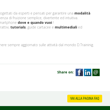
rogettati da esperti e pensati per garantire una
modalità
nza di fruizione semplice, divertente ed intuitiva.
 smartphone
dove e quando vuoi
!
attivi,
tutorials
, guide cartacee e
multimediali
ed
nere sempre aggiornato sulle attività dal mondo D.Traininig.
Share on:
VAI ALLA PAGINA FAQ