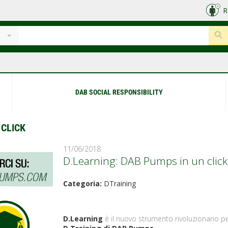
R
DAB SOCIAL RESPONSIBILITY
 CLICK
11/06/2018
D.Learning: DAB Pumps in un click
Categoria:
DTraining
D.Learning
è il nuovo strumento rivoluzionario pe