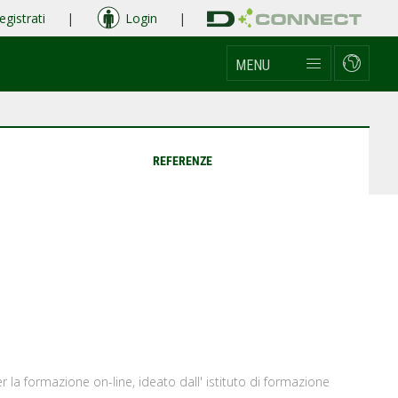
egistrati
|
Login
|
MENU
REFERENZE
r la formazione on-line, ideato dall' istituto di formazione