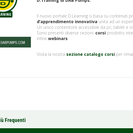
D.Training di DAB Pumps.
Il nuovo portale D.Learning si basa su contenuti p
d’apprendimento innovativa
unita ad un esperie
Un unico contenitore accessibile da pc, tablet e
Sono presenti diverse sezioni:
corsi
prodotto inter
infine
webinars
.
Visita la nostra
sezione catalogo cors
i
per rima
iù Frequenti