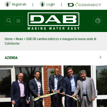
Salta
Registrati
|
Login
|
al
contenuto
principale
Home
>
News
>
DAB UK cambia indirizzo e inaugura la nuova sede di
Colchester.
AZIENDA