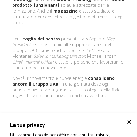
prodotto funzionanti
ed aule attrezzate per la
formazione. Anche il
magazzino
è stato studiato e
strutturato per consentire una gestione ottimizzata degli
stock.
Per il
taglio del nastro
presenti Lars Aagaard
Vice
President
insieme alla più alte rappresentanze del
Gruppo DAB come Sandro Stramare
CEO
, Paolo
Montanari
Sales & Marketing Director
, Michael Jensen
Chief Financial Officer
e tutte le persone che lavoreranno
all’interno della nuova sede.
Novità, rinnovamento e nuove energie
consolidano
ancora il Gruppo DAB
, in una giornata dove ogni
brindisi è rivolto ad augurare a tutti i colleghi della filale
inglese l’inizio di una nuova splendida avventura.
×
INDIETRO
La tua privacy
Share on:
Utilizziamo i cookie per offrire contenuti su misura,