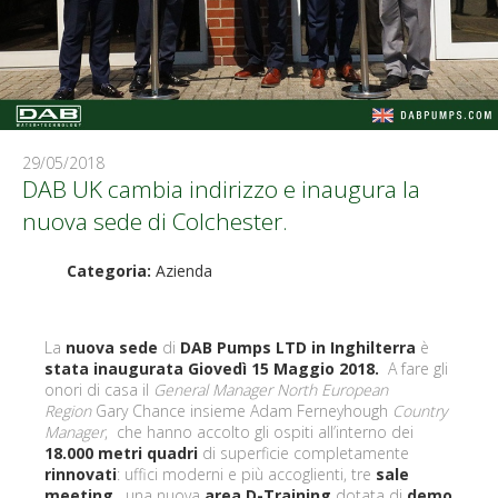
29/05/2018
DAB UK cambia indirizzo e inaugura la
nuova sede di Colchester.
Categoria:
Azienda
La
nuova sede
di
DAB Pumps LTD in Inghilterra
è
stata inaugurata Giovedì 15 Maggio 2018.
A fare gli
onori di casa il
General Manager North European
Region
Gary Chance insieme Adam Ferneyhough
Country
Manager
, che hanno accolto gli ospiti all’interno dei
18.000 metri quadri
di superficie completamente
rinnovati
: uffici moderni e più accoglienti, tre
sale
meeting
, una nuova
area D-Training
dotata di
demo