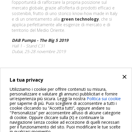
l’opportunità di rafforzare la propria posizione sul
mercato globale, grazie all’offerta di prodotti efficaci e
sostenibili, frutto di uno storico know-how made in Italy
e di un orientamento alla
green technology
, che si
applica perfettamente alle esigenze di mercato e di
territorio del Medio Oriente.
DAB Pumps - The Big 5 2019
Hall 1 - Stand C31
Dubai, 25-28 novembre 2019
×
INDIETRO
La tua privacy
Share on:
Utilizziamo i cookie per offrire contenuti su misura,
personalizzare e valutare gli annunci pubblicitari e fornire
un'esperienza più sicura. Leggi la nostra
Politica sui cookie
per saperne di più. Puoi scegliere di acconsentire a tutti i
cookie cliccando su “Accetta tutti”, oppure andare su
"Personalizza" per acconsentire all’uso di alcune categorie
di cookie. Oppure cliccare sulla (X) e continuare la
Per maggiori informazioni consulta anche le Domande più
navigazione senza cookie ad eccezione di quelli necessari
Frequenti
per il funzionamento del sito. Puoi modificare le tue scelte
in qualsiasi momento.