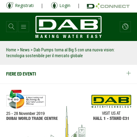
Salta
Registrati
|
Login
|
al
contenuto
principale
Home
>
News
>
Dab Pumps torna al Big 5 con una nuova vision:
tecnologia sostenibile per il mercato globale
FIERE ED EVENTI