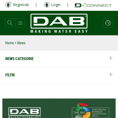
Salta
Registrati
|
Login
|
al
contenuto
principale
Home
> News
NEWS CATEGORIE
FILTRI