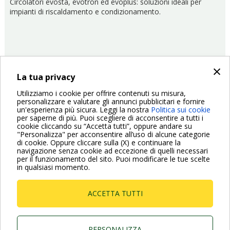
Circolatori evosta, evotron ed evoplus: soluzioni ideali per
impianti di riscaldamento e condizionamento.
×
La tua privacy
27/07/2017
Prodotti
Utilizziamo i cookie per offrire contenuti su misura,
personalizzare e valutare gli annunci pubblicitari e fornire
Paginazione
un'esperienza più sicura. Leggi la nostra
Politica sui cookie
Pagina
‹ Previous
Pagina
2
Pagina
3
Pagina
4
Pagina
5
Pagina
6
Pagina
7
Pagina
8
Pagina
9
Pagina
10
per saperne di più. Puoi scegliere di acconsentire a tutti i
cookie cliccando su “Accetta tutti”, oppure andare su
precedente
attuale
"Personalizza" per acconsentire all’uso di alcune categorie
Pagina
Next ›
di cookie. Oppure cliccare sulla (X) e continuare la
successiva
navigazione senza cookie ad eccezione di quelli necessari
per il funzionamento del sito. Puoi modificare le tue scelte
in qualsiasi momento.
ACCETTA TUTTI
Dab Pumps Spa © Via Marco Polo, 14 Mestrino
Padova - Italy Tel. +39.049.5125000 Fax
+39.049.5125950
PERSONALIZZA
P.I. 03675230282 - R.E.A. Padova N. 328200- Cap.