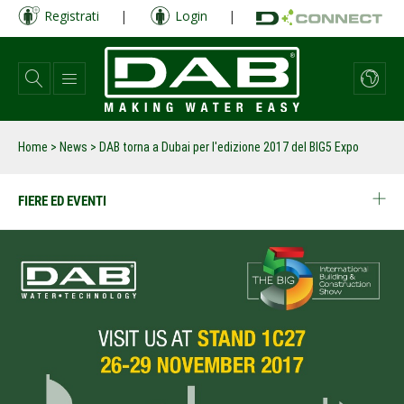
Salta
Registrati
|
Login
|
al
contenuto
principale
Home
>
News
>
DAB torna a Dubai per l'edizione 2017 del BIG5 Expo
FIERE ED EVENTI