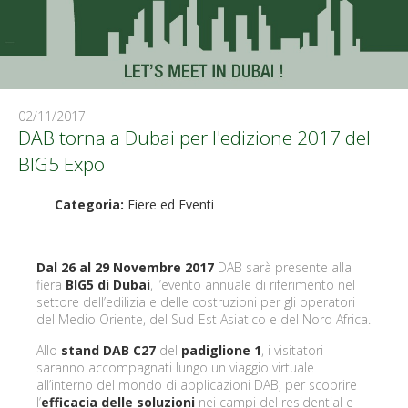
02/11/2017
DAB torna a Dubai per l'edizione 2017 del
BIG5 Expo
Categoria:
Fiere ed Eventi
Dal 26 al 29 Novembre 2017
DAB sarà presente alla
fiera
BIG5 di Dubai
, l’evento annuale di riferimento nel
settore dell’edilizia e delle costruzioni per gli operatori
del Medio Oriente, del Sud-Est Asiatico e del Nord Africa.
Allo
stand DAB C27
del
padiglione 1
, i visitatori
saranno accompagnati lungo un viaggio virtuale
all’interno del mondo di applicazioni DAB, per scoprire
l’
efficacia delle soluzioni
nei campi del residential e