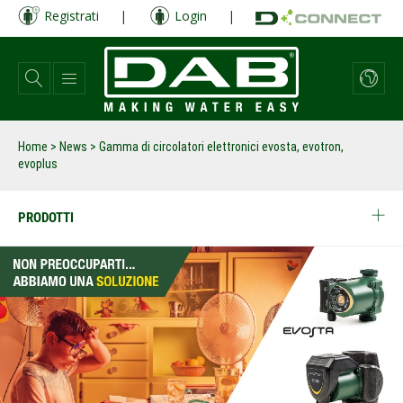
Salta
Registrati
|
Login
|
al
contenuto
principale
Home
>
News
>
Gamma di circolatori elettronici evosta, evotron,
evoplus
PRODOTTI