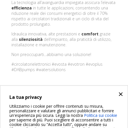
La tecnologia all’avanguardia impiegata assicura l’elevata
efficienza
in tutte le applicazioni, consentendo una
riduzione reale dei consumi energetici di oltre il 70%
rispetto ai circolatori tradizionali e un ciclo di vita del
prodotto prolungato.
Idraulica innovativa, alte prestazioni e
comfort
grazie
alla
silenziosità
dell’impianto, alla praticità di utilizzo,
installazione e manutenzione.
Non preoccuparti...abbiamo una soluzione!
#circolatorielettronici #evosta #evotron #evoplus
#DABpumps #watersolutions
×
INDIETRO
La tua privacy
Share on:
Utilizziamo i cookie per offrire contenuti su misura,
personalizzare e valutare gli annunci pubblicitari e fornire
un'esperienza più sicura. Leggi la nostra
Politica sui cookie
per saperne di più. Puoi scegliere di acconsentire a tutti i
cookie cliccando su “Accetta tutti”, oppure andare su