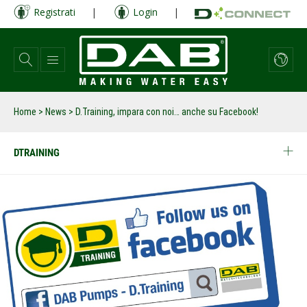
Salta
Registrati
|
Login
|
al
contenuto
principale
Home
>
News
>
D.Training, impara con noi… anche su Facebook!
DTRAINING