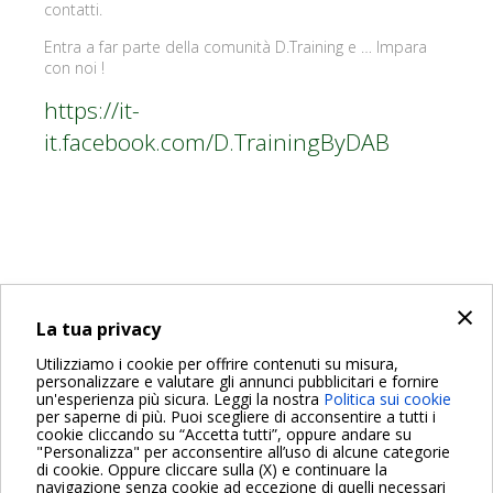
contatti.
Entra a far parte della comunità D.Training e … Impara
con noi !
https://it-
it.facebook.com/D.TrainingByDAB
×
INDIETRO
La tua privacy
Share on:
Utilizziamo i cookie per offrire contenuti su misura,
personalizzare e valutare gli annunci pubblicitari e fornire
un'esperienza più sicura. Leggi la nostra
Politica sui cookie
per saperne di più. Puoi scegliere di acconsentire a tutti i
cookie cliccando su “Accetta tutti”, oppure andare su
"Personalizza" per acconsentire all’uso di alcune categorie
di cookie. Oppure cliccare sulla (X) e continuare la
Per maggiori informazioni consulta anche le Domande più
navigazione senza cookie ad eccezione di quelli necessari