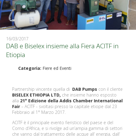
16/03/2017
DAB e Biselex insieme alla Fiera ACITF in
Etiopia
Categoria:
Fiere ed Eventi
Partnership vincente quella di
DAB Pumps
con il cliente
BISELEX ETHIOPIA LTD,
che insieme hanno esposto
alla
21° Edizione della Addis Chamber International
Fair
– ACITF - svoltasi presso la capitale etiope dal 23
Febbraio al 1° Marzo 2017.
ACITF è il principale evento fieristico del paese e del
Corno d’Africa, e si rivolge ad un’ampia gamma di settori
che vanno dal trattamento delle acque all’ energia, dall’