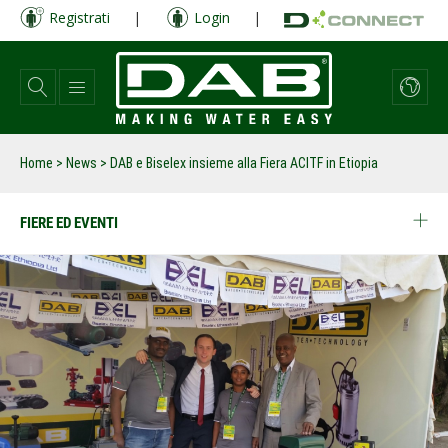
Salta
Registrati
|
Login
|
al
contenuto
principale
Home
>
News
>
DAB e Biselex insieme alla Fiera ACITF in Etiopia
FIERE ED EVENTI