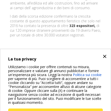
ambiente, all’edilizia ed alle costruzioni, fino ad arrivare
ai campi dell’ agroindustria e dei beni di consumo.
I dati della scorsa edizione confermano la crescita
costante di questo appuntamento fieristico che solo nel
2016 ha contato la presenza di oltre
323 espositori,
di
cui 120 imprese straniere provenienti da 19 diversi Paesi,
per un totale di oltre 30.000 visitatori registrati.
×
INDIETRO
La tua privacy
Share on:
Utilizziamo i cookie per offrire contenuti su misura,
personalizzare e valutare gli annunci pubblicitari e fornire
un'esperienza più sicura. Leggi la nostra
Politica sui cookie
per saperne di più. Puoi scegliere di acconsentire a tutti i
cookie cliccando su “Accetta tutti”, oppure andare su
"Personalizza" per acconsentire all’uso di alcune categorie
di cookie. Oppure cliccare sulla (X) e continuare la
Per maggiori informazioni consulta anche le Domande più
navigazione senza cookie ad eccezione di quelli necessari
Frequenti
per il funzionamento del sito. Puoi modificare le tue scelte
in qualsiasi momento.
VAI ALLA PAGINA FAQ