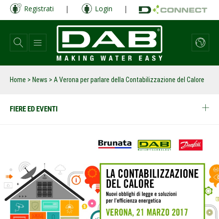
Salta
Registrati
|
Login
|
al
contenuto
principale
Home
>
News
>
A Verona per parlare della Contabilizzazione del Calore
FIERE ED EVENTI