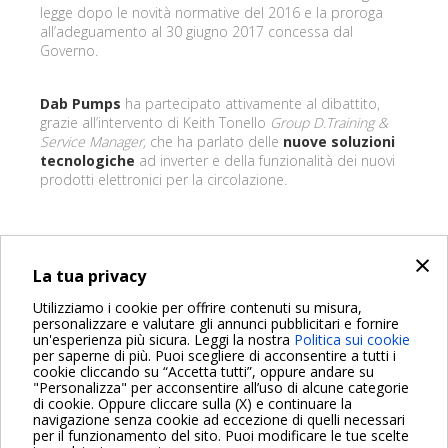
legge dopo le novità normative del 2016 e la proroga
all’adeguamento al 30 giugno 2017 concessa dal
Governo.
Dab Pumps
ha partecipato attivamente al dibattito,
grazie all’intervento di Keith Tonello
Group D.Training &
Service Manager,
che ha parlato delle
nuove soluzioni
tecnologiche
ad inverter e della funzionalità dei nuovi
prodotti elettronici per la circolazione.
×
INDIETRO
La tua privacy
Share on:
Utilizziamo i cookie per offrire contenuti su misura,
personalizzare e valutare gli annunci pubblicitari e fornire
un'esperienza più sicura. Leggi la nostra
Politica sui cookie
per saperne di più. Puoi scegliere di acconsentire a tutti i
cookie cliccando su “Accetta tutti”, oppure andare su
"Personalizza" per acconsentire all’uso di alcune categorie
di cookie. Oppure cliccare sulla (X) e continuare la
Per maggiori informazioni consulta anche le Domande più
navigazione senza cookie ad eccezione di quelli necessari
Frequenti
per il funzionamento del sito. Puoi modificare le tue scelte