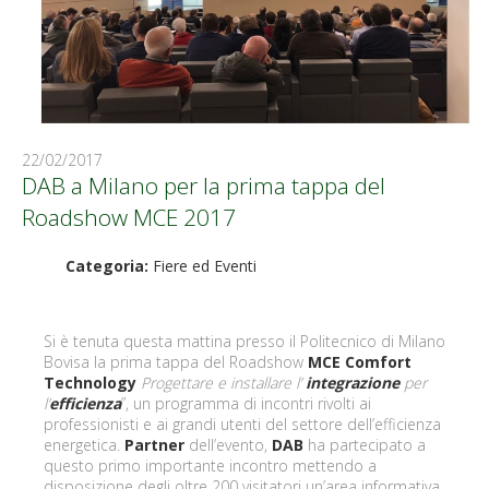
22/02/2017
DAB a Milano per la prima tappa del
Roadshow MCE 2017
Categoria:
Fiere ed Eventi
Si è tenuta questa mattina presso il Politecnico di Milano
Bovisa la prima tappa del Roadshow
MCE Comfort
Technology
Progettare e installare l’
integrazione
per
l’
efficienza
”, un programma di incontri rivolti ai
professionisti e ai grandi utenti del settore dell’efficienza
energetica.
Partner
dell’evento,
DAB
ha partecipato a
questo primo importante incontro mettendo a
disposizione degli oltre 200 visitatori un’area informativa