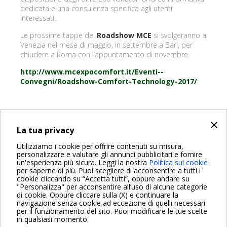
dedicata e una consulenza specifica agli utenti
interessati.
Le prossime tappe del
Roadshow MCE
si svolgeranno a
Venezia nel mese di maggio, in settembre a Bari, per
chiudere a Roma con l’appuntamento di novembre.
http://www.mcexpocomfort.it/Eventi--
Convegni/Roadshow-Comfort-Technology-2017/
×
INDIETRO
La tua privacy
Share on:
Utilizziamo i cookie per offrire contenuti su misura,
personalizzare e valutare gli annunci pubblicitari e fornire
un'esperienza più sicura. Leggi la nostra
Politica sui cookie
per saperne di più. Puoi scegliere di acconsentire a tutti i
cookie cliccando su “Accetta tutti”, oppure andare su
"Personalizza" per acconsentire all’uso di alcune categorie
di cookie. Oppure cliccare sulla (X) e continuare la
Per maggiori informazioni consulta anche le Domande più
navigazione senza cookie ad eccezione di quelli necessari
Frequenti
per il funzionamento del sito. Puoi modificare le tue scelte
in qualsiasi momento.
VAI ALLA PAGINA FAQ