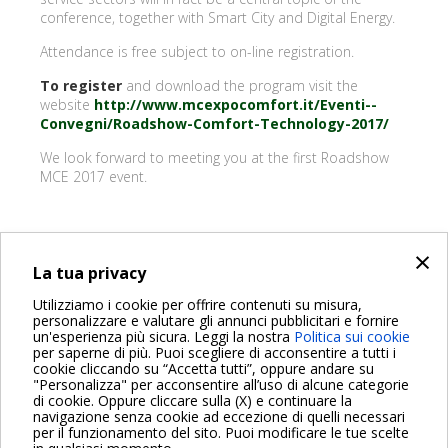
conference, together with Smart City and Digital Energy.
Attendance is free subject to on-line registration.
To register
and download the program visit the
website
http://www.mcexpocomfort.it/Eventi--
Convegni/Roadshow-Comfort-Technology-2017/
We look forward to meeting you at the first Roadshow
MCE 2017 event.
×
INDIETRO
La tua privacy
Share on:
Utilizziamo i cookie per offrire contenuti su misura,
personalizzare e valutare gli annunci pubblicitari e fornire
un'esperienza più sicura. Leggi la nostra
Politica sui cookie
per saperne di più. Puoi scegliere di acconsentire a tutti i
cookie cliccando su “Accetta tutti”, oppure andare su
"Personalizza" per acconsentire all’uso di alcune categorie
di cookie. Oppure cliccare sulla (X) e continuare la
Per maggiori informazioni consulta anche le Domande più
navigazione senza cookie ad eccezione di quelli necessari
Frequenti
per il funzionamento del sito. Puoi modificare le tue scelte