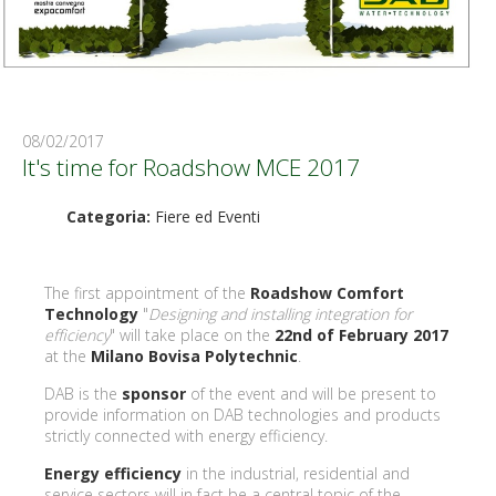
08/02/2017
It's time for Roadshow MCE 2017
Categoria:
Fiere ed Eventi
The first appointment of the
Roadshow Comfort
Technology
"
Designing and installing integration for
efficiency
" will take place on the
22nd of February 2017
at the
Milano Bovisa Polytechnic
.
DAB is the
sponsor
of the event and will be present to
provide information on DAB technologies and products
strictly connected with energy efficiency.
Energy efficiency
in the industrial, residential and
service sectors will in fact be a central topic of the