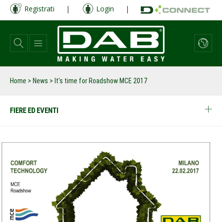
Salta
Registrati
|
Login
|
al
contenuto
principale
Home
>
News
>
It's time for Roadshow MCE 2017
FIERE ED EVENTI