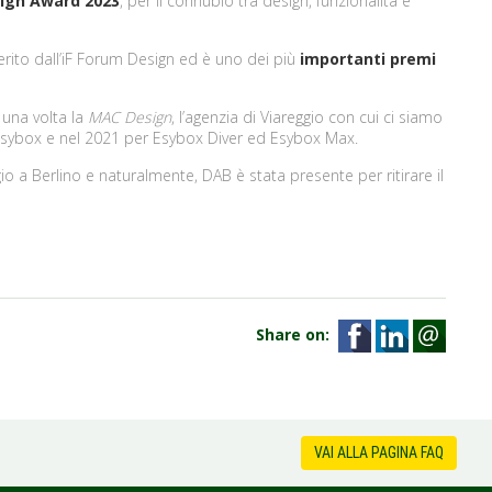
sign Award 2023
, per il connubio tra design, funzionalità e
rito dall’iF Forum Design ed è uno dei più
importanti premi
una volta la
MAC Design
, l’agenzia di Viareggio con cui ci siamo
r Esybox e nel 2021 per Esybox Diver ed Esybox Max.
o a Berlino e naturalmente, DAB è stata presente per ritirare il
Share on:
VAI ALLA PAGINA FAQ