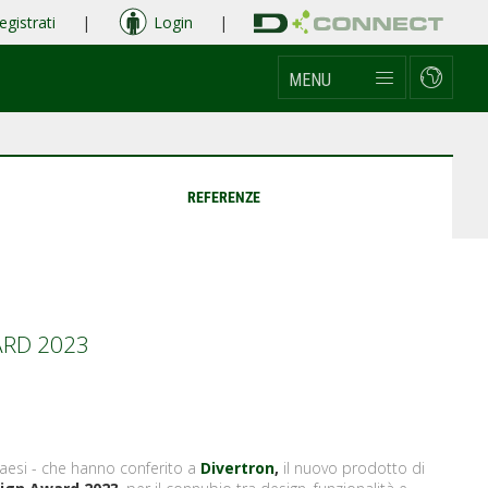
egistrati
|
Login
|
MENU
REFERENZE
ARD 2023
 paesi - che hanno conferito a
Divertron
,
il nuovo prodotto
di