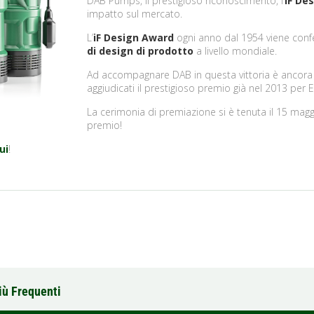
DAB Pumps, il prestigioso riconoscimento, l’
iF De
impatto sul mercato.
L’
iF Design Award
ogni anno dal 1954 viene confe
di design
di prodotto
a livello mondiale.
Ad accompagnare DAB in questa vittoria è ancora 
aggiudicati il prestigioso premio già nel 2013 pe
La cerimonia di premiazione si è tenuta il 15 maggi
premio!
ui
!
iù Frequenti