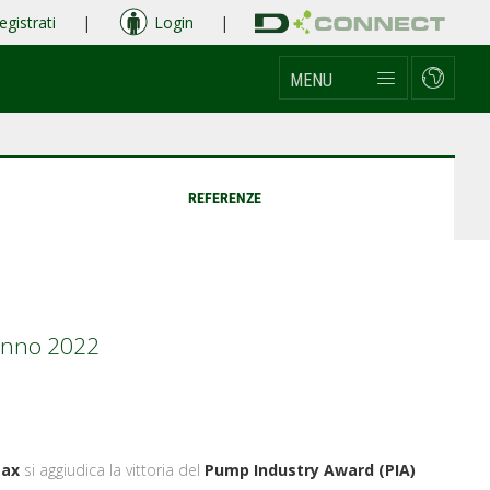
egistrati
|
Login
|
MENU
REFERENZE
’anno 2022
Max
si aggiudica la vittoria del
Pump Industry Award (PIA)