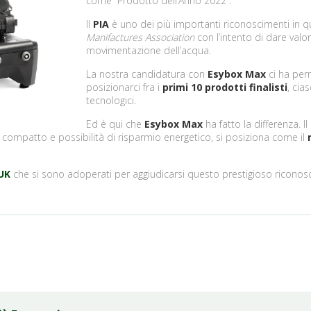
come “Prodotto dell’Anno 2022”.
Il
PIA
è uno dei più importanti riconoscimenti in qu
Manifactures Association
con l’intento di dare valo
movimentazione dell’acqua.
La nostra candidatura con
Esybox Max
ci ha perm
posizionarci fra i
primi 10 prodotti finalisti
, cia
tecnologici.
Ed è qui che
Esybox Max
ha fatto la differenza. Il
gn compatto e possibilità di risparmio energetico, si posiziona come il
UK
che si sono adoperati per aggiudicarsi questo prestigioso riconos