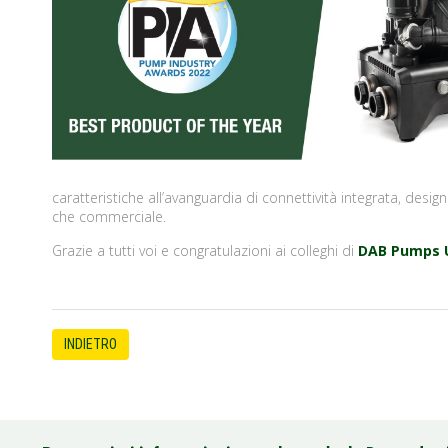
caratteristiche all’avanguardia di connettività integrata, desi
che commerciale.
Grazie a tutti voi e congratulazioni ai colleghi di
DAB Pumps 
INDIETRO