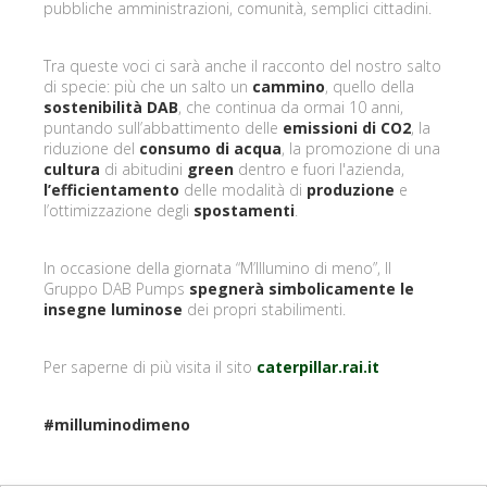
pubbliche amministrazioni, comunità, semplici cittadini.
Tra queste voci ci sarà anche il racconto del nostro salto
di specie: più che un salto un
cammino
, quello della
sostenibilità DAB
, che continua da ormai 10 anni,
puntando sull’abbattimento delle
emissioni di CO2
, la
riduzione del
consumo di acqua
, la promozione di una
cultura
di abitudini
green
dentro e fuori l'azienda,
l’efficientamento
delle modalità di
produzione
e
l’ottimizzazione degli
spostamenti
.
In occasione della giornata “M’Illumino di meno”, Il
Gruppo DAB Pumps
spegnerà simbolicamente le
insegne luminose
dei propri stabilimenti.
Per saperne di più visita il sito
caterpillar.rai.it
#milluminodimeno