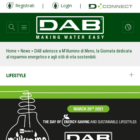
Salta
Registrati
|
Login
|
al
contenuto
principale
Home
>
News
>
DAB aderisce a M’illumino di Meno, la Giornata dedicata
al risparmio energetico e agli stili di vita sostenibili.
LIFESTYLE