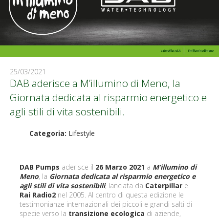
25/03/2021
DAB aderisce a M’illumino di Meno, la
Giornata dedicata al risparmio energetico e
agli stili di vita sostenibili.
Categoria:
Lifestyle
DAB Pumps
aderisce il
26 Marzo 2021
a
M’illumino di
Meno
, la
Giornata dedicata al risparmio energetico e
agli stili di vita sostenibili
, lanciata da
Caterpillar
e
Rai Radio2
nel 2005. Al centro di questa edizione le
testimonianze internazionali dei piccoli e grandi salti di
specie verso la
transizione ecologica
di aziende,