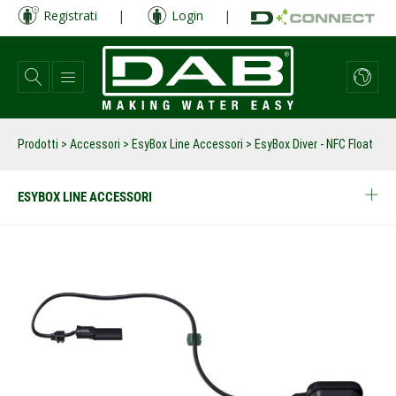
Salta
Registrati
|
Login
|
al
contenuto
principale
Prodotti
>
Accessori
>
EsyBox Line Accessori
>
EsyBox Diver - NFC Float
ESYBOX LINE ACCESSORI