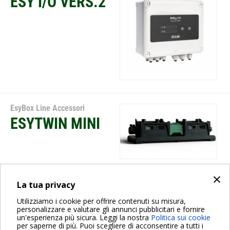
ESY I/O VERS.2
EsyBox Line Accessori
ESYTWIN MINI
×
La tua privacy
EsyBox Line Accessori
ESYDOCK MAX
Utilizziamo i cookie per offrire contenuti su misura,
personalizzare e valutare gli annunci pubblicitari e fornire
un'esperienza più sicura. Leggi la nostra
Politica sui cookie
per saperne di più. Puoi scegliere di acconsentire a tutti i