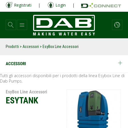
Salta
Registrati
|
Login
|
al
contenuto
principale
Prodotti
>
Accessori
> EsyBox Line Accessori
ACCESSORI
Tutti gli accessori disponibili per i prodotti della linea Esybox Line di
Dab Pumps.
EsyBox Line Accessori
ESYTANK