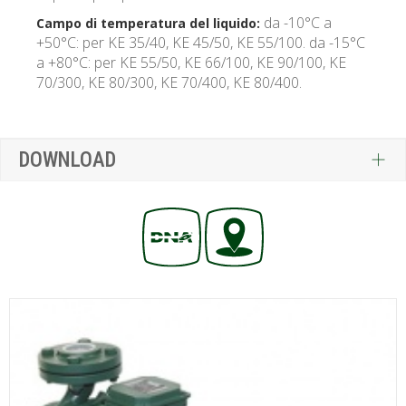
da -10°C a
Campo di temperatura del liquido:
+50°C: per KE 35/40, KE 45/50, KE 55/100. da -15°C
a +80°C: per KE 55/50, KE 66/100, KE 90/100, KE
70/300, KE 80/300, KE 70/400, KE 80/400.
DOWNLOAD