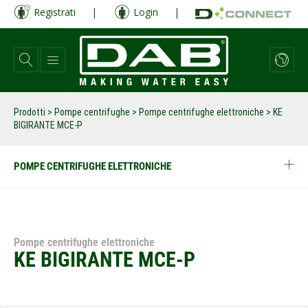
Salta
Registrati
|
Login
|
al
contenuto
principale
Prodotti
>
Pompe centrifughe
>
Pompe centrifughe elettroniche
>
KE
BIGIRANTE MCE-P
POMPE CENTRIFUGHE ELETTRONICHE
Pompe centrifughe elettroniche
KE BIGIRANTE MCE-P