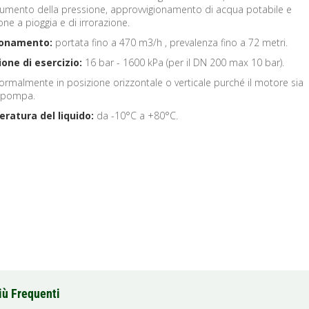
aumento della pressione, approvvigionamento di acqua potabile e
ione a pioggia e di irrorazione.
ionamento:
portata fino a 470 m3/h , prevalenza fino a 72 metri.
one di esercizio:
16 bar - 1600 kPa (per il DN 200 max 10 bar).
rmalmente in posizione orizzontale o verticale purché il motore sia
 pompa.
ratura del liquido:
da -10°C a +80°C.
iù Frequenti