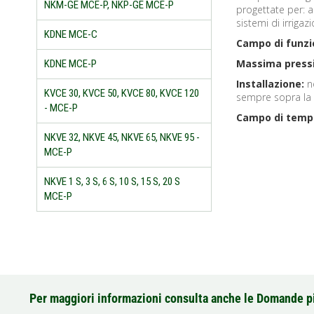
NKM-GE MCE-P, NKP-GE MCE-P
progettate per: 
sistemi di irrigaz
KDNE MCE-C
Campo di funz
Massima pressi
KDNE MCE-P
Installazione:
no
KVCE 30, KVCE 50, KVCE 80, KVCE 120
sempre sopra la
- MCE-P
Campo di tempe
NKVE 32, NKVE 45, NKVE 65, NKVE 95 -
MCE-P
NKVE 1 S, 3 S, 6 S, 10 S, 15 S, 20 S
MCE-P
Per maggiori informazioni consulta anche le Domande p