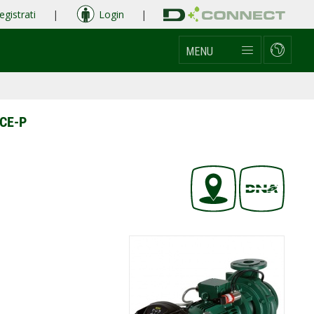
egistrati
|
Login
|
MENU
CE-P