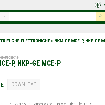
R
TRIFUGHE ELETTRONICHE
>
NKM-GE MCE-P, NKP-GE M
elettroniche
CE-P, NKP-GE MCE-P
DOWNLOAD
NE
e normalizzate su basamento con giunto elastico, elettroniche