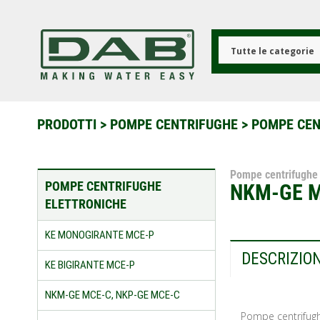
Salta
al
contenuto
principale
Tutte le categorie
PRODOTTI
>
POMPE CENTRIFUGHE
>
POMPE CEN
Pompe centrifughe 
POMPE CENTRIFUGHE
NKM-GE M
ELETTRONICHE
KE MONOGIRANTE MCE-P
DESCRIZIO
KE BIGIRANTE MCE-P
NKM-GE MCE-C, NKP-GE MCE-C
Pompe centrifugh