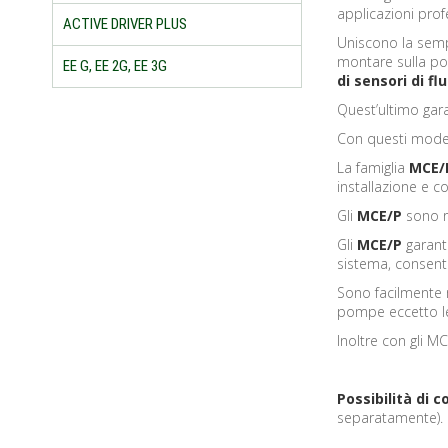
applicazioni pro
ACTIVE DRIVER PLUS
Uniscono la sempl
montare sulla po
EE G, EE 2G, EE 3G
di sensori di fl
Quest’ultimo gara
Con questi modell
La famiglia
MCE/
installazione e c
Gli
MCE/P
sono r
Gli
MCE/P
garant
sistema, consent
Sono facilmente m
pompe eccetto 
Inoltre con gli 
Possibilità di 
separatamente).