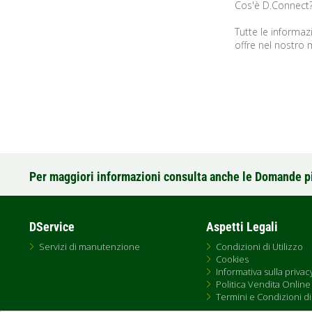
Cos'è D.Connect
Tutte le informazi
offre nel nostro 
Per maggiori informazioni consulta anche le Domande p
DService
Aspetti Legali
Servizi di manutenzione
Condizioni di Utilizzo
Cookies
Informativa sulla privac
Politica Vendita Online
Termini e Condizioni di