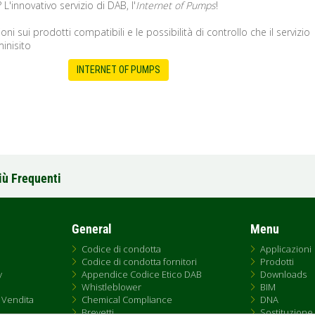
?
L'innovativo servizio di DAB, l'
Internet of Pumps
!
oni sui prodotti compatibili e le possibilità di controllo che il servizio
minisito
INTERNET OF PUMPS
iù Frequenti
General
Menu
Codice di condotta
Applicazioni
Codice di condotta fornitori
Prodotti
y
Appendice Codice Etico DAB
Downloads
Whistleblower
BIM
 Vendita
Chemical Compliance
DNA
Brevetti
Sostituzione