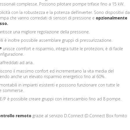
fessionali complesse. Possono pilotare pompe trifase fino a 15 kW.
icità con la robustezza e la potenza dell’inverter. Sono dispositivi da
mpa che vanno corredati di sensori di pressione e
opzionalmente
usso.
ntisce una migliore regolazione della pressione.
i è inoltre possibile assemblare gruppi di pressurizzazione.
P
unisce comfort e risparmio, integra tutte le protezioni, è di facile
onfigurazione.
affreddati ad aria.
iscono il massimo confort ed incrementano la vita media del
endo anche un elevato risparmio energetico fino al 60%.
ontabili in impianti esistenti e possono funzionare con tutte le
le sommerse.
MCE/P è possibile creare gruppi con interscambio fino ad 8 pompe.
controllo remoto
grazie al servizio D.Connect (D.Connect Box fornito