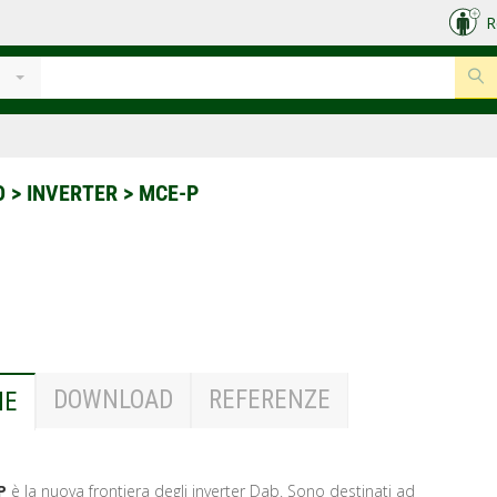
R
O
>
INVERTER
>
MCE-P
DOWNLOAD
REFERENZE
NE
P
è la nuova frontiera degli inverter Dab. Sono destinati ad