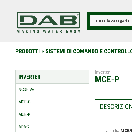
Salta
al
contenuto
principale
Tutte le categorie
PRODOTTI
>
SISTEMI DI COMANDO E CONTROLL
Inverter
INVERTER
MCE-P
NGDRIVE
MCE-C
DESCRIZIO
MCE-P
ADAC
La famiglia
MCE/