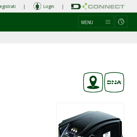
egistrati
|
Login
|
MENU