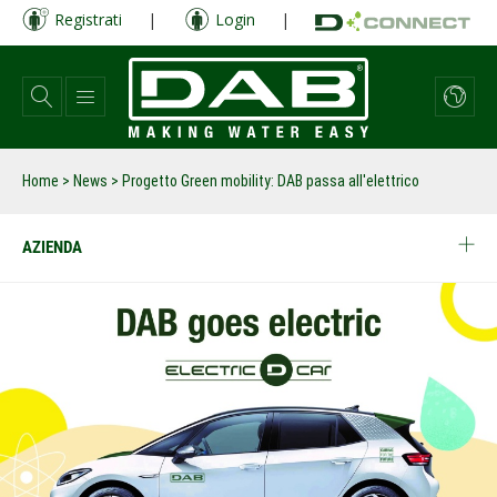
Salta
Registrati
|
Login
|
al
contenuto
principale
Home
>
News
>
Progetto Green mobility: DAB passa all'elettrico
AZIENDA