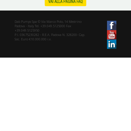
VAI ALLA PAGINA FAQ
Dab Pumps Spa © Via Marco Polo, 14 Mestrino
Padova - Italy Tel. +39.049.5125000 Fax
+39.049.5125950
P.I. 03675230282 - R.E.A. Padova N. 328200- Cap.
Soc. Euro €10.000.000 i.v.