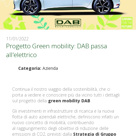
11/01/2022
Progetto Green mobility: DAB passa
all'elettrico
Categoria:
Azienda
Continua il nostro viaggio della sostenibilità, che ci
porta a vedere e conoscere più da vicino tutti i dettagli
sul progetto della
green mobility DAB
.
Gli investimenti in infrastrutture di ricarica e la nuova
flotta di auto aziendali elettriche, definiscono infatti un
nuovo concetto di mobilità, contribuendo
al raggiungimento degli obiettivi di riduzione delle
emissioni di CO2, previsti dalla
Strategia di Gruppo