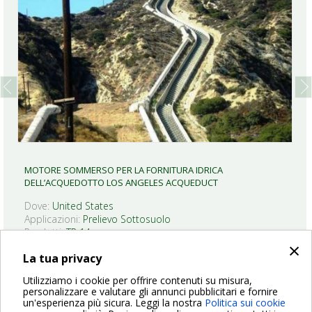
prev
next
MOTORE SOMMERSO PER LA FORNITURA IDRICA
DELL’ACQUEDOTTO LOS ANGELES ACQUEDUCT
Dove:
United States
Applicazioni:
Prelievo Sottosuolo
Prodotti:
TR 14
×
LEGGI DI PIÙ
La tua privacy
Utilizziamo i cookie per offrire contenuti su misura,
personalizzare e valutare gli annunci pubblicitari e fornire
un'esperienza più sicura. Leggi la nostra
Politica sui cookie