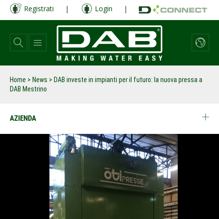
Salta
Registrati
|
Login
|
al
contenuto
principale
Home
>
News
>
DAB investe in impianti per il futuro: la nuova pressa a
DAB Mestrino
AZIENDA