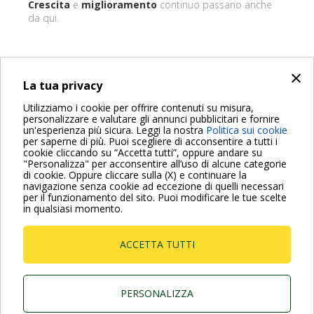
Crescita
e
miglioramento
continuo passano anche
da qui.
×
INDIETRO
La tua privacy
Share on:
Utilizziamo i cookie per offrire contenuti su misura,
personalizzare e valutare gli annunci pubblicitari e fornire
un'esperienza più sicura. Leggi la nostra
Politica sui cookie
per saperne di più. Puoi scegliere di acconsentire a tutti i
cookie cliccando su “Accetta tutti”, oppure andare su
"Personalizza" per acconsentire all’uso di alcune categorie
di cookie. Oppure cliccare sulla (X) e continuare la
Per maggiori informazioni consulta anche le Domande più
navigazione senza cookie ad eccezione di quelli necessari
Frequenti
per il funzionamento del sito. Puoi modificare le tue scelte
in qualsiasi momento.
VAI ALLA PAGINA FAQ
ACCETTA TUTTI
Dab Pumps Spa © Via Marco Polo, 14 Mestrino
Padova - Italy Tel. +39.049.5125000 Fax
+39.049.5125950
P.I. 03675230282 - R.E.A. Padova N. 328200- Cap.
PERSONALIZZA
Soc. Euro €10.000.000 i.v.