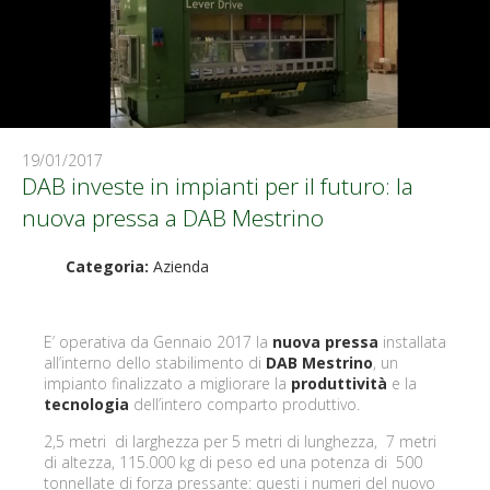
19/01/2017
DAB investe in impianti per il futuro: la
nuova pressa a DAB Mestrino
Categoria:
Azienda
E’ operativa da Gennaio 2017 la
nuova pressa
installata
all’interno dello stabilimento di
DAB Mestrino
, un
impianto finalizzato a migliorare la
produttività
e la
tecnologia
dell’intero comparto produttivo.
2,5 metri di larghezza per 5 metri di lunghezza, 7 metri
di altezza, 115.000 kg di peso ed una potenza di 500
tonnellate di forza pressante: questi i numeri del nuovo