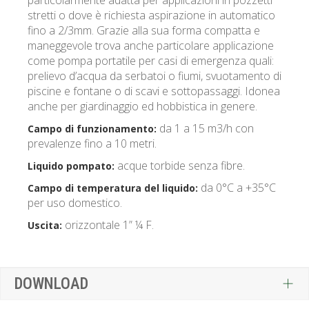
particolarmente adatta per applicazioni in pozzetti
stretti o dove è richiesta aspirazione in automatico
fino a 2/3mm. Grazie alla sua forma compatta e
maneggevole trova anche particolare applicazione
come pompa portatile per casi di emergenza quali:
prelievo d’acqua da serbatoi o fiumi, svuotamento di
piscine e fontane o di scavi e sottopassaggi. Idonea
anche per giardinaggio ed hobbistica in genere.
da 1 a 15 m3/h con
Campo di funzionamento:
prevalenze fino a 10 metri.
acque torbide senza fibre.
Liquido pompato:
da 0°C a +35°C
Campo di temperatura del liquido:
per uso domestico.
orizzontale 1” ¼ F.
Uscita:
DOWNLOAD