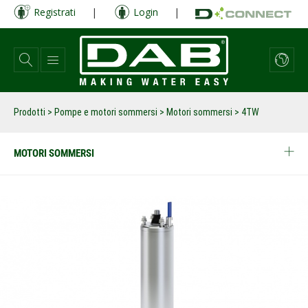
Salta
Registrati
|
Login
|
al
contenuto
principale
Prodotti
>
Pompe e motori sommersi
>
Motori sommersi
>
4TW
MOTORI SOMMERSI