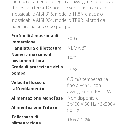
metri direttamente collegati all'avvolgimento e cavo
di messa a terra. Disponibile versione in acciaio
inossidabile AISI 316, modello TR8N e acciaio
inossidabile AISI 904, modello TR8R. Motori da
abbinare ad un corpo pompa.
Profondità massima di
300 m
immersione
NEMA 8"
Flangiatura o filettatura
Numero massimo di
10/h
avviamenti l’ora
Grado di protezione della
IP 68
pompa
0,5 m/s temperatura
Velocità flusso di
fino a +45°C con
raffreddamento
avvolgimento PE2+PA
Non disponibile
Alimentazione Monofase
3x400 V 50 Hz / 3x500V
Alimentazione Trifase
50 Hz
Tolleranza di
+6% / -10%
alimentazione