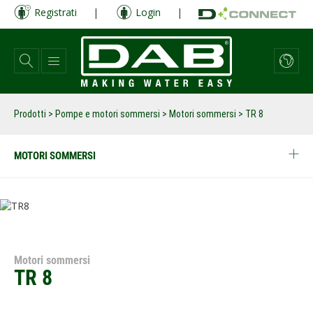
Salta
Registrati
|
Login
|
al
contenuto
principale
Prodotti
>
Pompe e motori sommersi
>
Motori sommersi
>
TR 8
MOTORI SOMMERSI
Motori sommersi
TR 8