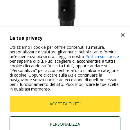
×
La tua privacy
Utilizziamo i cookie per offrire contenuti su misura,
personalizzare e valutare gli annunci pubblicitari e fornire
un'esperienza più sicura. Leggi la nostra
Politica sui cookie
per saperne di più. Puoi scegliere di acconsentire a tutti i
cookie cliccando su “Accetta tutti”, oppure andare su
"Personalizza" per acconsentire all’uso di alcune categorie
di cookie. Oppure cliccare sulla (X) e continuare la
Per maggiori informazioni consulta anche le Domande più
navigazione senza cookie ad eccezione di quelli necessari
Frequenti
per il funzionamento del sito. Puoi modificare le tue scelte
in qualsiasi momento.
VAI ALLA PAGINA FAQ
ACCETTA TUTTI
Dab Pumps Spa © Via Marco Polo, 14 Mestrino
Padova - Italy Tel. +39.049.5125000 Fax
+39.049.5125950
PERSONALIZZA
P.I. 03675230282 - R.E.A. Padova N. 328200- Cap.
Soc. Euro €10.000.000 i.v.