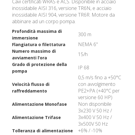
Cavi certificati WRAS e ACS. Disponibile in acciaio
inossidabile AISI 316, versione TR6N, e acciaio
inossidabile AISI 904, versione TR6R. Motore da
abbinare ad un corpo pompa.
Profondità massima di
300 m
immersione
NEMA 6"
Flangiatura o filettatura
Numero massimo di
15/h
avviamenti l’ora
Grado di protezione della
IP 68
pompa
0,5 m/s fino a +50°C
con avvolgimento
Velocità flusso di
PE2+PA (+40°C per
raffreddamento
versione 60 HP)
Non disponibile
Alimentazione Monofase
3x230 V 50 Hz /
3x400 V 50 Hz /
Alimentazione Trifase
3x500V 50 Hz
+6% / -10%
Tolleranza di alimentazione