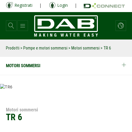
Salta
Registrati
|
Login
|
al
contenuto
principale
Prodotti
>
Pompe e motori sommersi
>
Motori sommersi
>
TR 6
MOTORI SOMMERSI
Motori sommersi
TR 6