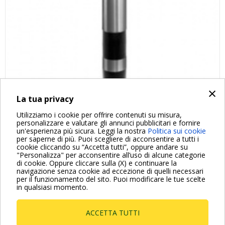
×
La tua privacy
Utilizziamo i cookie per offrire contenuti su misura,
personalizzare e valutare gli annunci pubblicitari e fornire
un'esperienza più sicura. Leggi la nostra
Politica sui cookie
per saperne di più. Puoi scegliere di acconsentire a tutti i
cookie cliccando su “Accetta tutti”, oppure andare su
"Personalizza" per acconsentire all’uso di alcune categorie
di cookie. Oppure cliccare sulla (X) e continuare la
Per maggiori informazioni consulta anche le Domande più
navigazione senza cookie ad eccezione di quelli necessari
Frequenti
per il funzionamento del sito. Puoi modificare le tue scelte
in qualsiasi momento.
VAI ALLA PAGINA FAQ
ACCETTA TUTTI
Dab Pumps Spa © Via Marco Polo, 14 Mestrino