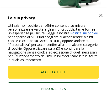
×
La tua privacy
Utilizziamo i cookie per offrire contenuti su misura,
personalizzare e valutare gli annunci pubblicitari e fornire
un'esperienza più sicura. Leggi la nostra
Politica sui cookie
Dab Pumps Spa © Via Marco Polo, 14 Mestrino
Padova - Italy Tel. +39.049.5125000 Fax
per saperne di più. Puoi scegliere di acconsentire a tutti i
+39.049.5125950
cookie cliccando su “Accetta tutti”, oppure andare su
P.I. 03675230282 - R.E.A. Padova N. 328200- Cap.
"Personalizza" per acconsentire all’uso di alcune categorie
Soc. Euro €10.000.000 i.v.
di cookie. Oppure cliccare sulla (X) e continuare la
navigazione senza cookie ad eccezione di quelli necessari
per il funzionamento del sito. Puoi modificare le tue scelte
in qualsiasi momento.
ACCETTA TUTTI
PERSONALIZZA