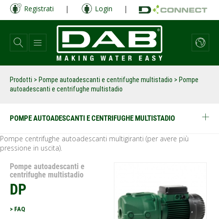
Salta
Registrati
|
Login
|
al
contenuto
principale
Prodotti
>
Pompe autoadescanti e centrifughe multistadio
> Pompe
autoadescanti e centrifughe multistadio
POMPE AUTOADESCANTI E CENTRIFUGHE MULTISTADIO
Pompe centrifughe autoadescanti multigiranti (per avere più
pressione in uscita).
Pompe autoadescanti e
centrifughe multistadio
DP
> FAQ